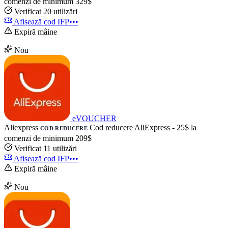
comenzi de minimum 329$
Verificat
20 utilizări
Afișează cod
IFP•••
Expiră mâine
Nou
eVOUCHER
Aliexpress
Cod reducere AliExpress - 25$ la
COD REDUCERE
comenzi de minimum 209$
Verificat
11 utilizări
Afișează cod
IFP•••
Expiră mâine
Nou