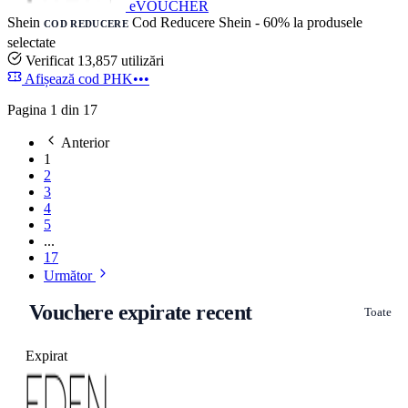
eVOUCHER
Shein
Cod Reducere Shein - 60% la produsele
COD REDUCERE
selectate
Verificat
13,857 utilizări
Afișează cod
PHK•••
Pagina 1 din 17
Anterior
1
2
3
4
5
...
17
Următor
Vouchere expirate recent
Toate
Expirat