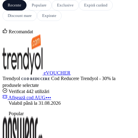
Recente
Populare
Exclusive
Expiră curând
Discount mare
Expirate
Recomandat
eVOUCHER
Trendyol
Cod Reducere Trendyol - 30% la
COD REDUCERE
produsele selectate
Verificat
442 utilizări
Afișează cod
AUG•••
Valabil până la 31.08.2026
Popular