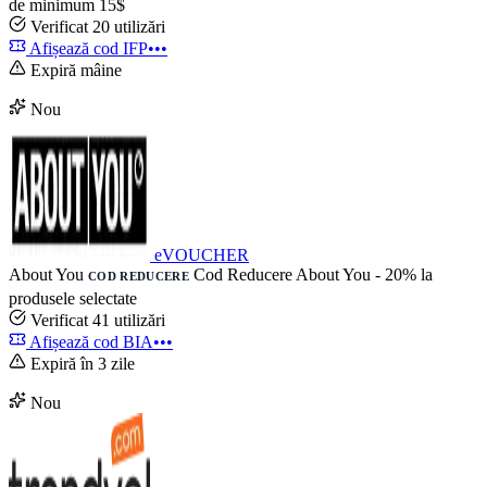
de minimum 15$
Verificat
20 utilizări
Afișează cod
IFP•••
Expiră mâine
Nou
eVOUCHER
About You
Cod Reducere About You - 20% la
COD REDUCERE
produsele selectate
Verificat
41 utilizări
Afișează cod
BIA•••
Expiră în 3 zile
Nou