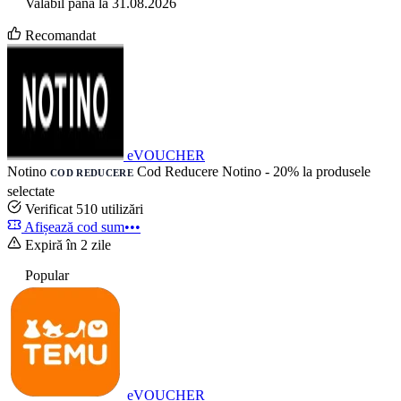
Valabil până la 31.08.2026
Recomandat
eVOUCHER
Notino
Cod Reducere Notino - 20% la produsele
COD REDUCERE
selectate
Verificat
510 utilizări
Afișează cod
sum•••
Expiră în 2 zile
Popular
eVOUCHER