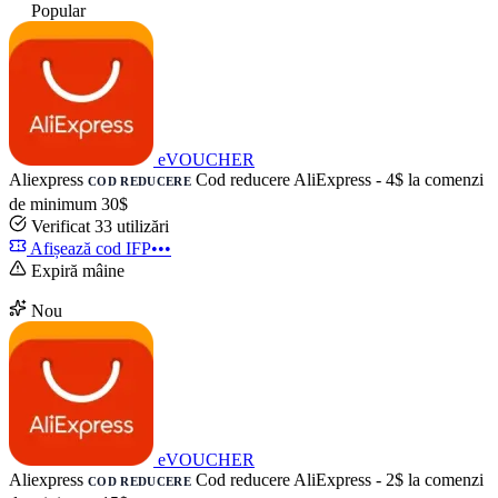
Popular
eVOUCHER
Aliexpress
Cod reducere AliExpress - 4$ la comenzi
COD REDUCERE
de minimum 30$
Verificat
33 utilizări
Afișează cod
IFP•••
Expiră mâine
Nou
eVOUCHER
Aliexpress
Cod reducere AliExpress - 2$ la comenzi
COD REDUCERE