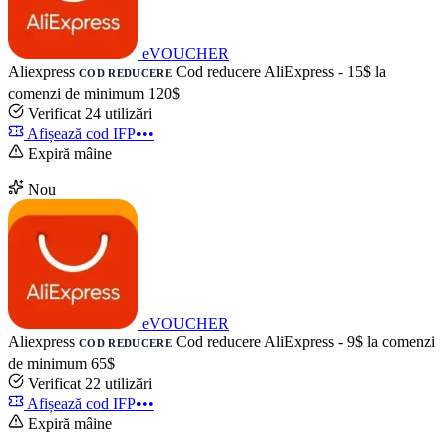
eVOUCHER
Aliexpress
Cod reducere AliExpress - 15$ la
COD REDUCERE
comenzi de minimum 120$
Verificat
24 utilizări
Afișează cod
IFP•••
Expiră mâine
Nou
eVOUCHER
Aliexpress
Cod reducere AliExpress - 9$ la comenzi
COD REDUCERE
de minimum 65$
Verificat
22 utilizări
Afișează cod
IFP•••
Expiră mâine