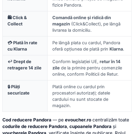
fizice Pandora.
🛍️ Click &
Comandă online și ridică din
Collect
magazin
(Click&Collect), pe lângă
livrarea la domiciliu.
💳 Plată în rate
Pe lângă plata cu cardul, Pandora
cu Klarna
oferă opțiunea de plată prin
Klarna
.
↩️ Drept de
Conform legislației UE,
retur în 14
retragere 14 zile
zile
de la primire pentru comenzile
online, conform Politicii de Retur.
🔒 Plăți
Plată online cu cardul prin
securizate
procesatori autorizați; datele
cardului nu sunt stocate de
magazin.
Cod reducere Pandora
— pe
evoucher.ro
centralizăm toate
codurile de reducere Pandora
,
cupoanele Pandora
și
voucherele Pandora
, verificate înainte de publicare. Rolul