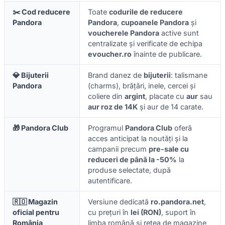
✂️ Cod reducere
Toate
codurile de reducere
Pandora
Pandora
,
cupoanele Pandora
și
voucherele Pandora
active sunt
centralizate și verificate de echipa
evoucher.ro
înainte de publicare.
💎 Bijuterii
Brand danez de
bijuterii
: talismane
Pandora
(charms), brățări, inele, cercei și
coliere din
argint
, placate cu
aur
sau
aur roz de 14K
și aur de 14 carate.
🎁 Pandora Club
Programul
Pandora Club
oferă
acces anticipat la noutăți și la
campanii precum
pre-sale cu
reduceri de până la -50%
la
produse selectate, după
autentificare.
🇷🇴 Magazin
Versiune dedicată
ro.pandora.net
,
oficial pentru
cu prețuri în
lei (RON)
, suport în
România
limba română și rețea de magazine