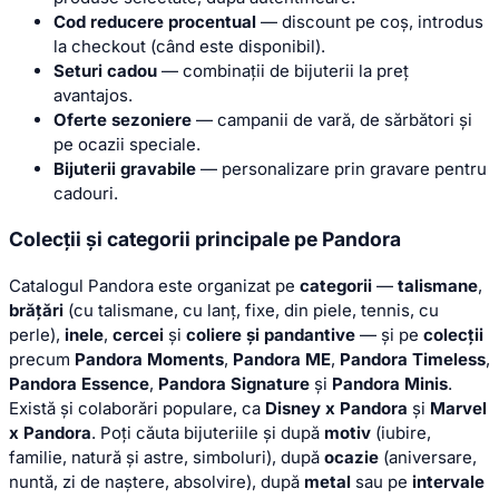
Cod reducere procentual
— discount pe coș, introdus
la checkout (când este disponibil).
Seturi cadou
— combinații de bijuterii la preț
avantajos.
Oferte sezoniere
— campanii de vară, de sărbători și
pe ocazii speciale.
Bijuterii gravabile
— personalizare prin gravare pentru
cadouri.
Colecții și categorii principale pe Pandora
Catalogul Pandora este organizat pe
categorii
—
talismane
,
brățări
(cu talismane, cu lanț, fixe, din piele, tennis, cu
perle),
inele
,
cercei
și
coliere și pandantive
— și pe
colecții
precum
Pandora Moments
,
Pandora ME
,
Pandora Timeless
,
Pandora Essence
,
Pandora Signature
și
Pandora Minis
.
Există și colaborări populare, ca
Disney x Pandora
și
Marvel
x Pandora
. Poți căuta bijuteriile și după
motiv
(iubire,
familie, natură și astre, simboluri), după
ocazie
(aniversare,
nuntă, zi de naștere, absolvire), după
metal
sau pe
intervale