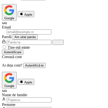
Apple
Google
sau
Email
Parolă
Am uitat parola
Ține-mă minte
Autentificare
Creează cont
Ai deja cont?
Autentifică-te
Apple
Google
sau
Nume de familie
Prenume