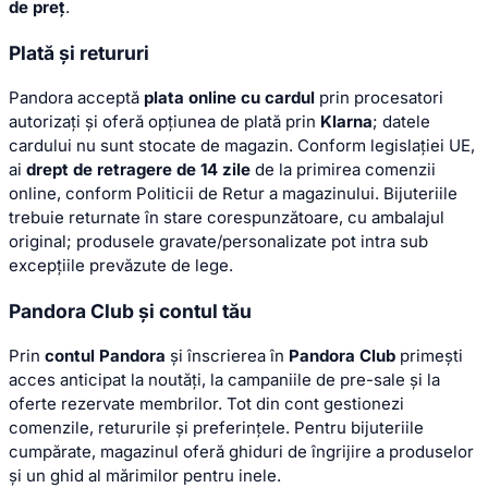
de preț
.
Plată și retururi
Pandora acceptă
plata online cu cardul
prin procesatori
autorizați și oferă opțiunea de plată prin
Klarna
; datele
cardului nu sunt stocate de magazin. Conform legislației UE,
ai
drept de retragere de 14 zile
de la primirea comenzii
online, conform Politicii de Retur a magazinului. Bijuteriile
trebuie returnate în stare corespunzătoare, cu ambalajul
original; produsele gravate/personalizate pot intra sub
excepțiile prevăzute de lege.
Pandora Club și contul tău
Prin
contul Pandora
și înscrierea în
Pandora Club
primești
acces anticipat la noutăți, la campaniile de pre-sale și la
oferte rezervate membrilor. Tot din cont gestionezi
comenzile, retururile și preferințele. Pentru bijuteriile
cumpărate, magazinul oferă ghiduri de îngrijire a produselor
și un ghid al mărimilor pentru inele.