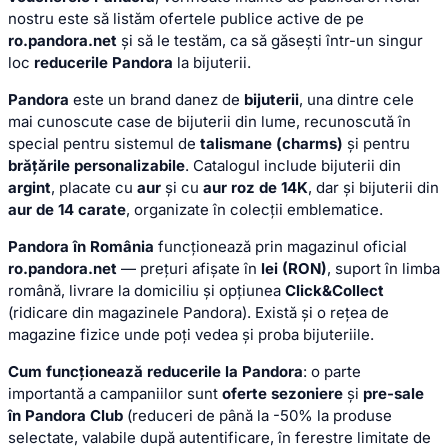
nostru este să listăm ofertele publice active de pe
ro.pandora.net
și să le testăm, ca să găsești într-un singur
loc
reducerile Pandora
la bijuterii.
Pandora
este un brand danez de
bijuterii
, una dintre cele
mai cunoscute case de bijuterii din lume, recunoscută în
special pentru sistemul de
talismane (charms)
și pentru
brățările personalizabile
. Catalogul include bijuterii din
argint
, placate cu
aur
și cu
aur roz de 14K
, dar și bijuterii din
aur de 14 carate
, organizate în colecții emblematice.
Pandora în România
funcționează prin magazinul oficial
ro.pandora.net
— prețuri afișate în
lei (RON)
, suport în limba
română, livrare la domiciliu și opțiunea
Click&Collect
(ridicare din magazinele Pandora). Există și o rețea de
magazine fizice unde poți vedea și proba bijuteriile.
Cum funcționează reducerile la Pandora
: o parte
importantă a campaniilor sunt
oferte sezoniere
și
pre-sale
în Pandora Club
(reduceri de până la -50% la produse
selectate, valabile după autentificare, în ferestre limitate de