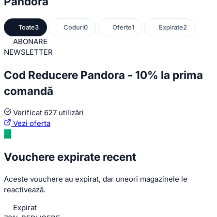
Pandora
Toate
3
Coduri
0
Oferte
1
Expirate
2
ABONARE
NEWSLETTER
Cod Reducere Pandora - 10% la prima
comandă
Verificat
627 utilizări
Vezi oferta
Vouchere expirate recent
Aceste vouchere au expirat, dar uneori magazinele le
reactivează.
Expirat