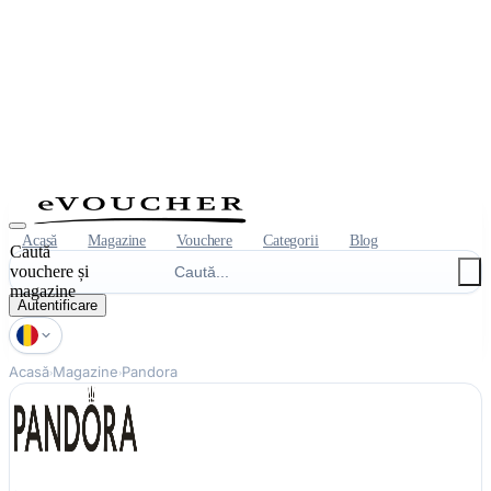
Acasă
Magazine
Vouchere
Categorii
Blog
Caută
vouchere și
magazine
Autentificare
Acasă
Magazine
Pandora