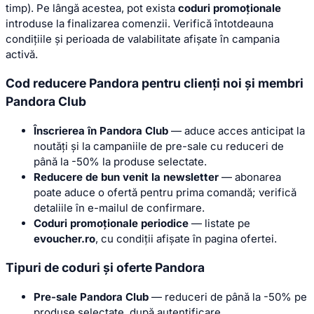
timp). Pe lângă acestea, pot exista
coduri promoționale
introduse la finalizarea comenzii. Verifică întotdeauna
condițiile și perioada de valabilitate afișate în campania
activă.
Cod reducere Pandora pentru clienți noi și membri
Pandora Club
Înscrierea în Pandora Club
— aduce acces anticipat la
noutăți și la campaniile de pre-sale cu reduceri de
până la -50% la produse selectate.
Reducere de bun venit la newsletter
— abonarea
poate aduce o ofertă pentru prima comandă; verifică
detaliile în e-mailul de confirmare.
Coduri promoționale periodice
— listate pe
evoucher.ro
, cu condiții afișate în pagina ofertei.
Tipuri de coduri și oferte Pandora
Pre-sale Pandora Club
— reduceri de până la -50% pe
produse selectate, după autentificare.