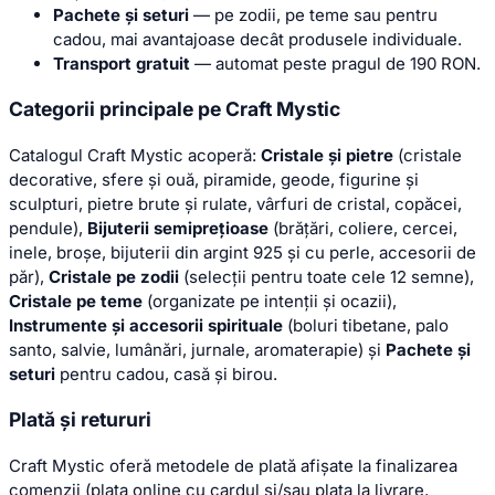
Pachete și seturi
— pe zodii, pe teme sau pentru
cadou, mai avantajoase decât produsele individuale.
Transport gratuit
— automat peste pragul de 190 RON.
Categorii principale pe Craft Mystic
Catalogul Craft Mystic acoperă:
Cristale și pietre
(cristale
decorative, sfere și ouă, piramide, geode, figurine și
sculpturi, pietre brute și rulate, vârfuri de cristal, copăcei,
pendule),
Bijuterii semiprețioase
(brățări, coliere, cercei,
inele, broșe, bijuterii din argint 925 și cu perle, accesorii de
păr),
Cristale pe zodii
(selecții pentru toate cele 12 semne),
Cristale pe teme
(organizate pe intenții și ocazii),
Instrumente și accesorii spirituale
(boluri tibetane, palo
santo, salvie, lumânări, jurnale, aromaterapie) și
Pachete și
seturi
pentru cadou, casă și birou.
Plată și retururi
Craft Mystic oferă metodele de plată afișate la finalizarea
comenzii (plata online cu cardul și/sau plata la livrare,