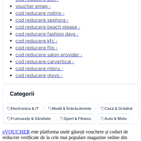
voucher emag
›
cod reducere notino
›
cod reducere sephora
›
cod reducere beach please
›
cod reducere fashion days
›
cod reducere kfc
›
cod reducere flip
›
cod reducere salon provider
›
cod reducere carvertical
›
cod reducere nibiru
›
cod reducere glovo
›
Categorii
Electronice & IT
Modă & Îmbrăcăminte
Casă & Grădină
Frumusețe & Sănătate
Sport & Fitness
Auto & Moto
eVOUCHER
este platforma unde găsești vouchere și coduri de
reducere verificate de la cele mai populare magazine online din