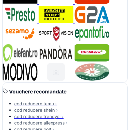
Vouchere recomandate
cod reducere temu
›
cod reducere shein
›
cod reducere trendyol
›
cod reducere aliexpress
›
cod reducere bolt
›