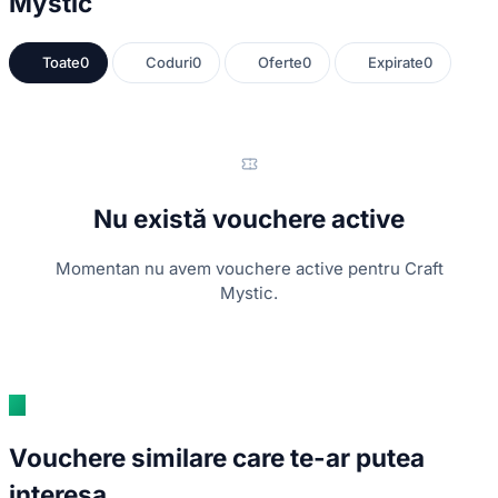
Mystic
Toate
0
Coduri
0
Oferte
0
Expirate
0
Nu există vouchere active
Momentan nu avem vouchere active pentru Craft
Mystic.
Vouchere similare care te-ar putea
interesa