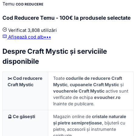
Temu
COD REDUCERE
Cod Reducere Temu - 100€ la produsele selectate
Verificat
3,808 utilizări
Afișează cod
alb•••
Despre Craft Mystic și serviciile
disponibile
✂️ Cod reducere
Toate
codurile de reducere Craft
Craft Mystic
Mystic
,
cupoanele Craft Mystic
și
voucherele Craft Mystic
active sunt
verificate de echipa
evoucher.ro
înainte de publicare.
🔮 Ce găsești
Magazin online de
cristale naturale
și pietre semiprețioase
, bijuterii cu
pietre, accesorii și instrumente
spirituale.