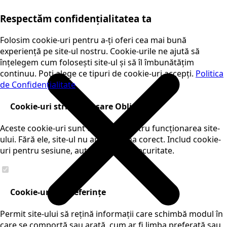
Respectăm confidențialitatea ta
Folosim cookie-uri pentru a-ți oferi cea mai bună
experiență pe site-ul nostru. Cookie-urile ne ajută să
înțelegem cum folosești site-ul și să îl îmbunătățim
continuu. Poți alege ce tipuri de cookie-uri accepți.
Politica
de Confidențialitate
Cookie-uri strict necesare
Obligatorii
Aceste cookie-uri sunt esențiale pentru funcționarea site-
ului. Fără ele, site-ul nu ar funcționa corect. Includ cookie-
uri pentru sesiune, autentificare și securitate.
Cookie-uri de preferințe
Permit site-ului să rețină informații care schimbă modul în
care se comportă sau arată, cum ar fi limba preferată sau