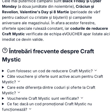
Cele mai puternice campanii sunt
Black Friday și Cyber
Monday
(a doua jumătate din noiembrie),
Crăciun și
Revelion
,
Valentine's Day și 8 Martie
(perioade de vârf
pentru cadouri cu cristale și bijuterii) și campaniile
aniversare ale magazinului. În afara acestor ferestre,
ofertele speciale rulează constant, iar
codurile de reducere
Craft Mystic
verificate de echipa eVOUCHER apar listate aici
imediat ce devin valide.
Întrebări frecvente despre Craft
Mystic
Cum folosesc un cod de reducere Craft Mystic?
Câte vouchere și oferte sunt active acum pentru Craft
Mystic?
Care este diferența dintre coduri și oferte la Craft
Mystic?
Voucherele Craft Mystic sunt verificate?
Ce fac dacă un cod promoțional Craft Mystic nu
funcționează?