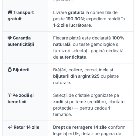
🚚 Transport
Livrare
gratuită
la comenzile de
gratuit
peste
190 RON
; expediere rapidă în
1-2 zile lucrătoare
.
💎 Garanția
Fiecare piatră este declarată
100%
autenticității
naturală
, cu teste gemologice și
furnizori selectați; pagină dedicată
de
autenticitate
.
💍 Bijuterii
Brățări, coliere, cercei, inele și
bijuterii din argint 925
cu pietre
naturale.
♈ Pe zodii și
Selecții de cristale organizate pe
beneficii
zodii
și pe teme (echilibru, claritate,
protecție) — pentru cadouri
tematice.
↩️ Retur 14 zile
Drept de retragere 14 zile
conform
legislației UE; detalii pe pagina de