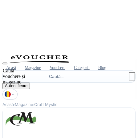
Acasă
Magazine
Vouchere
Categorii
Blog
Caută
vouchere și
magazine
Autentificare
Acasă
Magazine
Craft Mystic