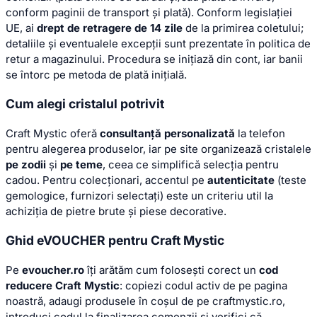
conform paginii de transport și plată). Conform legislației
UE, ai
drept de retragere de 14 zile
de la primirea coletului;
detaliile și eventualele excepții sunt prezentate în politica de
retur a magazinului. Procedura se inițiază din cont, iar banii
se întorc pe metoda de plată inițială.
Cum alegi cristalul potrivit
Craft Mystic oferă
consultanță personalizată
la telefon
pentru alegerea produselor, iar pe site organizează cristalele
pe zodii
și
pe teme
, ceea ce simplifică selecția pentru
cadou. Pentru colecționari, accentul pe
autenticitate
(teste
gemologice, furnizori selectați) este un criteriu util la
achiziția de pietre brute și piese decorative.
Ghid eVOUCHER pentru Craft Mystic
Pe
evoucher.ro
îți arătăm cum folosești corect un
cod
reducere Craft Mystic
: copiezi codul activ de pe pagina
noastră, adaugi produsele în coșul de pe craftmystic.ro,
introduci codul la finalizarea comenzii și verifici că