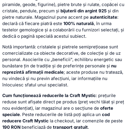
piramide, geode, figurine), pietre brute și rulate, copăcei cu
cristale, pendule, precum și
bijuterii din argint 925
și din
pietre naturale. Magazinul pune accent pe
autenticitate
:
declară că fiecare piatră este
100% naturală
, în urma
testelor gemologice și a colaborării cu furnizori selectați, și
dedică o pagină specială acestui subiect.
Notă importantă: cristalele și pietrele semiprețioase sunt
comercializate ca obiecte decorative, de colecție și de uz
personal. Asocierile cu „beneficii", echilibru energetic sau
bunăstare țin de tradiție și de preferințe personale și
nu
reprezintă afirmații medicale
; aceste produse nu tratează,
nu vindecă și nu previn afecțiuni, iar informațiile nu
înlocuiesc sfatul unui specialist.
Cum funcționează reducerile la Craft Mystic
: prețurile
reduse sunt afișate direct pe produs (preț vechi tăiat și preț
nou evidențiat), iar magazinul are o secțiune de
oferte
speciale
. Peste reducerile de listă poți aplica un
cod
reducere Craft Mystic
la checkout, iar comenzile de peste
190 RON
beneficiază de
transport gratuit
.