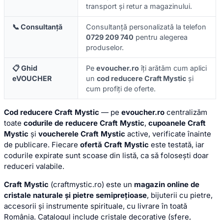
transport și retur a magazinului.
📞 Consultanță
Consultanță personalizată la telefon
0729 209 740
pentru alegerea
produselor.
📋 Ghid
Pe
evoucher.ro
îți arătăm cum aplici
eVOUCHER
un
cod reducere Craft Mystic
și
cum profiți de oferte.
Cod reducere Craft Mystic
— pe
evoucher.ro
centralizăm
toate
codurile de reducere Craft Mystic
,
cupoanele Craft
Mystic
și
voucherele Craft Mystic
active, verificate înainte
de publicare. Fiecare
ofertă Craft Mystic
este testată, iar
codurile expirate sunt scoase din listă, ca să folosești doar
reduceri valabile.
Craft Mystic
(craftmystic.ro) este un
magazin online de
cristale naturale și pietre semiprețioase
, bijuterii cu pietre,
accesorii și instrumente spirituale, cu livrare în toată
România. Catalogul include cristale decorative (sfere,