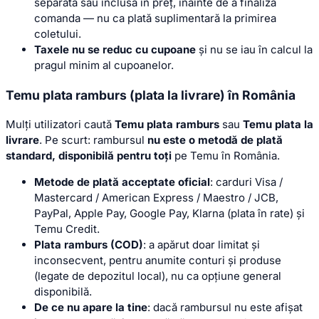
separată sau inclusă în preț, înainte de a finaliza
comanda — nu ca plată suplimentară la primirea
coletului.
Taxele nu se reduc cu cupoane
și nu se iau în calcul la
pragul minim al cupoanelor.
Temu plata ramburs (plata la livrare) în România
Mulți utilizatori caută
Temu plata ramburs
sau
Temu plata la
livrare
. Pe scurt: rambursul
nu este o metodă de plată
standard, disponibilă pentru toți
pe Temu în România.
Metode de plată acceptate oficial
: carduri Visa /
Mastercard / American Express / Maestro / JCB,
PayPal, Apple Pay, Google Pay, Klarna (plata în rate) și
Temu Credit.
Plata ramburs (COD)
: a apărut doar limitat și
inconsecvent, pentru anumite conturi și produse
(legate de depozitul local), nu ca opțiune general
disponibilă.
De ce nu apare la tine
: dacă rambursul nu este afișat