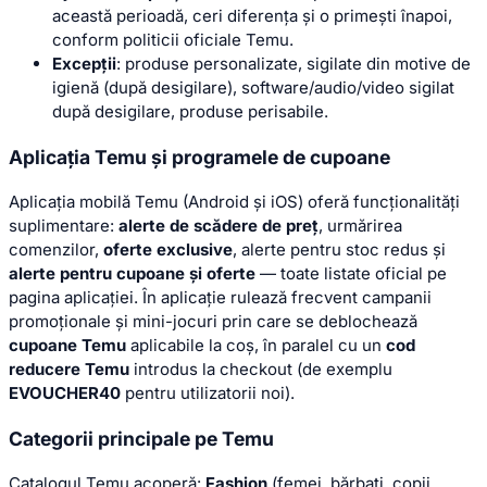
această perioadă, ceri diferența și o primești înapoi,
conform politicii oficiale Temu.
Excepții
: produse personalizate, sigilate din motive de
igienă (după desigilare), software/audio/video sigilat
după desigilare, produse perisabile.
Aplicația Temu și programele de cupoane
Aplicația mobilă Temu (Android și iOS) oferă funcționalități
suplimentare:
alerte de scădere de preț
, urmărirea
comenzilor,
oferte exclusive
, alerte pentru stoc redus și
alerte pentru cupoane și oferte
— toate listate oficial pe
pagina aplicației. În aplicație rulează frecvent campanii
promoționale și mini-jocuri prin care se deblochează
cupoane Temu
aplicabile la coș, în paralel cu un
cod
reducere Temu
introdus la checkout (de exemplu
EVOUCHER40
pentru utilizatorii noi).
Categorii principale pe Temu
Catalogul Temu acoperă:
Fashion
(femei, bărbați, copii,