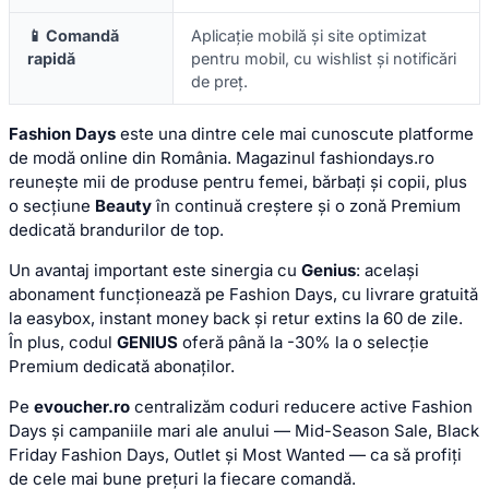
📱 Comandă
Aplicație mobilă și site optimizat
rapidă
pentru mobil, cu wishlist și notificări
de preț.
Fashion Days
este una dintre cele mai cunoscute platforme
de modă online din România. Magazinul fashiondays.ro
reunește mii de produse pentru femei, bărbați și copii, plus
o secțiune
Beauty
în continuă creștere și o zonă Premium
dedicată brandurilor de top.
Un avantaj important este sinergia cu
Genius
: același
abonament funcționează pe Fashion Days, cu livrare gratuită
la easybox, instant money back și retur extins la 60 de zile.
În plus, codul
GENIUS
oferă până la -30% la o selecție
Premium dedicată abonaților.
Pe
evoucher.ro
centralizăm coduri reducere active Fashion
Days și campaniile mari ale anului — Mid-Season Sale, Black
Friday Fashion Days, Outlet și Most Wanted — ca să profiți
de cele mai bune prețuri la fiecare comandă.