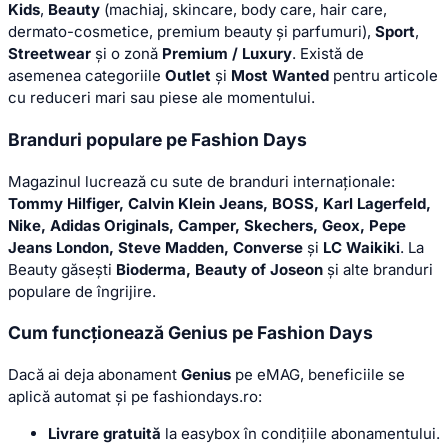
Kids
,
Beauty
(machiaj, skincare, body care, hair care,
dermato-cosmetice, premium beauty și parfumuri),
Sport
,
Streetwear
și o zonă
Premium / Luxury
. Există de
asemenea categoriile
Outlet
și
Most Wanted
pentru articole
cu reduceri mari sau piese ale momentului.
Branduri populare pe Fashion Days
Magazinul lucrează cu sute de branduri internaționale:
Tommy Hilfiger, Calvin Klein Jeans, BOSS, Karl Lagerfeld,
Nike, Adidas Originals, Camper, Skechers, Geox, Pepe
Jeans London, Steve Madden, Converse
și
LC Waikiki
. La
Beauty găsești
Bioderma, Beauty of Joseon
și alte branduri
populare de îngrijire.
Cum funcționează Genius pe Fashion Days
Dacă ai deja abonament
Genius
pe eMAG, beneficiile se
aplică automat și pe fashiondays.ro:
Livrare gratuită
la easybox în condițiile abonamentului.