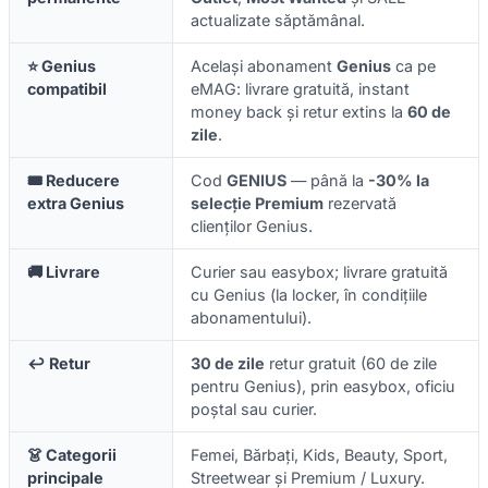
actualizate săptămânal.
⭐ Genius
Același abonament
Genius
ca pe
compatibil
eMAG: livrare gratuită, instant
money back și retur extins la
60 de
zile
.
🎟️ Reducere
Cod
GENIUS
— până la
-30% la
extra Genius
selecție Premium
rezervată
clienților Genius.
🚚 Livrare
Curier sau easybox; livrare gratuită
cu Genius (la locker, în condițiile
abonamentului).
↩️ Retur
30 de zile
retur gratuit (60 de zile
pentru Genius), prin easybox, oficiu
poștal sau curier.
👗 Categorii
Femei, Bărbați, Kids, Beauty, Sport,
principale
Streetwear și Premium / Luxury.