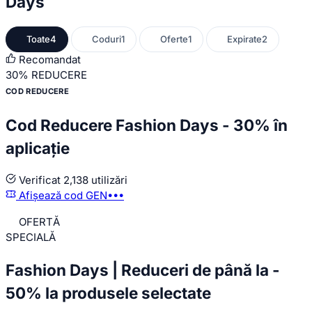
Days
Toate
4
Coduri
1
Oferte
1
Expirate
2
Recomandat
30%
REDUCERE
COD REDUCERE
Cod Reducere Fashion Days - 30% în
aplicație
Verificat
2,138 utilizări
Afișează cod
GEN•••
OFERTĂ
SPECIALĂ
Fashion Days | Reduceri de până la -
50% la produsele selectate