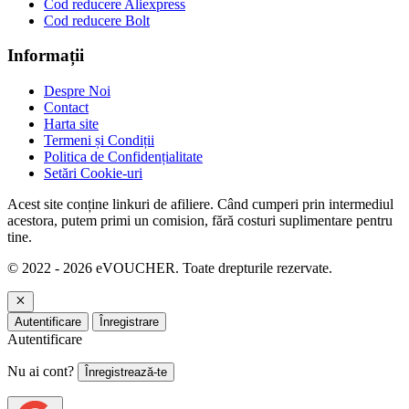
Cod reducere Aliexpress
Cod reducere Bolt
Informații
Despre Noi
Contact
Harta site
Termeni și Condiții
Politica de Confidențialitate
Setări Cookie-uri
Acest site conține linkuri de afiliere. Când cumperi prin intermediul
acestora, putem primi un comision, fără costuri suplimentare pentru
tine.
© 2022 - 2026 eVOUCHER. Toate drepturile rezervate.
Autentificare
Înregistrare
Autentificare
Nu ai cont?
Înregistrează-te