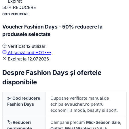
Expirat
50%
REDUCERE
COD REDUCERE
Voucher Fashion Days - 50% reducere la
produsele selectate
Verificat
12 utilizări
Afișează cod
HOT•••
Expirat la 12.07.2026
Despre Fashion Days și ofertele
disponibile
✂️ Cod reducere
Cupoane verificate manual de
Fashion Days
echipa
evoucher.ro
pentru
economii la modă, beauty și sport.
🏷️ Reduceri
Campanii precum
Mid-Season Sale
,
permanente
Outlet
,
Most Wanted
și SALE