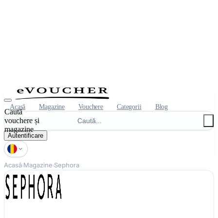
Acasă
Magazine
Vouchere
Categorii
Blog
Caută
vouchere și
magazine
Autentificare
Acasă
Magazine
Sephora