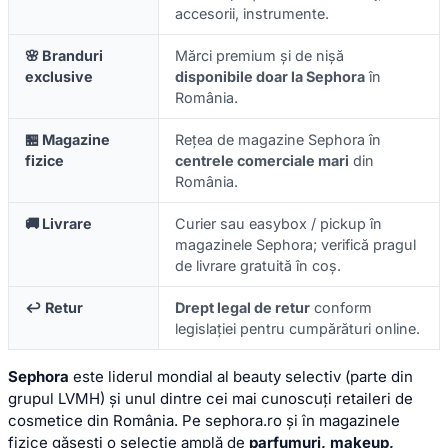
accesorii, instrumente.
🌸 Branduri
Mărci premium și de nișă
exclusive
disponibile doar la Sephora
în
România.
🏪 Magazine
Rețea de magazine Sephora în
fizice
centrele comerciale mari
din
România.
🚚 Livrare
Curier sau easybox / pickup în
magazinele Sephora; verifică pragul
de livrare gratuită în coș.
↩️ Retur
Drept legal de retur
conform
legislației pentru cumpărături online.
Sephora
este liderul mondial al beauty selectiv (parte din
grupul LVMH) și unul dintre cei mai cunoscuți retaileri de
cosmetice din România. Pe sephora.ro și în magazinele
fizice găsești o selecție amplă de
parfumuri, makeup,