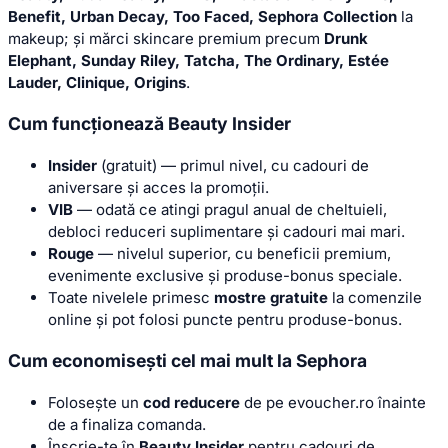
Benefit, Urban Decay, Too Faced, Sephora Collection
la
makeup; și mărci skincare premium precum
Drunk
Elephant, Sunday Riley, Tatcha, The Ordinary, Estée
Lauder, Clinique, Origins
.
Cum funcționează Beauty Insider
Insider
(gratuit) — primul nivel, cu cadouri de
aniversare și acces la promoții.
VIB
— odată ce atingi pragul anual de cheltuieli,
debloci reduceri suplimentare și cadouri mai mari.
Rouge
— nivelul superior, cu beneficii premium,
evenimente exclusive și produse-bonus speciale.
Toate nivelele primesc
mostre gratuite
la comenzile
online și pot folosi puncte pentru produse-bonus.
Cum economisești cel mai mult la Sephora
Folosește un
cod reducere
de pe evoucher.ro înainte
de a finaliza comanda.
Înscrie-te în
Beauty Insider
pentru cadouri de