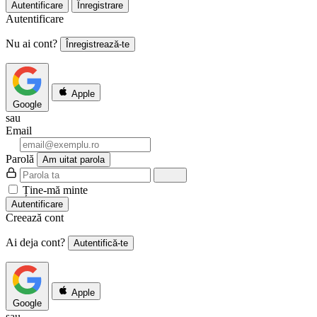
Autentificare
Înregistrare
Autentificare
Nu ai cont?
Înregistrează-te
Apple
Google
sau
Email
Parolă
Am uitat parola
Ține-mă minte
Autentificare
Creează cont
Ai deja cont?
Autentifică-te
Apple
Google
sau