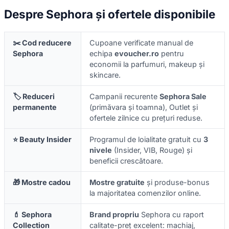
Despre Sephora și ofertele disponibile
✂️ Cod reducere
Cupoane verificate manual de
Sephora
echipa
evoucher.ro
pentru
economii la parfumuri, makeup și
skincare.
🏷️ Reduceri
Campanii recurente
Sephora Sale
permanente
(primăvara și toamna), Outlet și
ofertele zilnice cu prețuri reduse.
⭐ Beauty Insider
Programul de loialitate gratuit cu
3
nivele
(Insider, VIB, Rouge) și
beneficii crescătoare.
🎁 Mostre cadou
Mostre gratuite
și produse-bonus
la majoritatea comenzilor online.
💄 Sephora
Brand propriu
Sephora cu raport
Collection
calitate-preț excelent: machiaj,