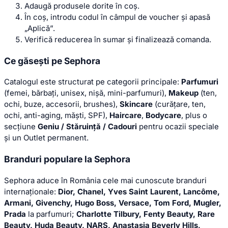
Adaugă produsele dorite în coș.
În coș, introdu codul în câmpul de voucher și apasă
„Aplică”.
Verifică reducerea în sumar și finalizează comanda.
Ce găsești pe Sephora
Catalogul este structurat pe categorii principale:
Parfumuri
(femei, bărbați, unisex, nișă, mini-parfumuri),
Makeup
(ten,
ochi, buze, accesorii, brushes),
Skincare
(curățare, ten,
ochi, anti-aging, măști, SPF),
Haircare
,
Bodycare
, plus o
secțiune
Geniu / Stăruință / Cadouri
pentru ocazii speciale
și un Outlet permanent.
Branduri populare la Sephora
Sephora aduce în România cele mai cunoscute branduri
internaționale:
Dior, Chanel, Yves Saint Laurent, Lancôme,
Armani, Givenchy, Hugo Boss, Versace, Tom Ford, Mugler,
Prada
la parfumuri;
Charlotte Tilbury, Fenty Beauty, Rare
Beauty, Huda Beauty, NARS, Anastasia Beverly Hills,