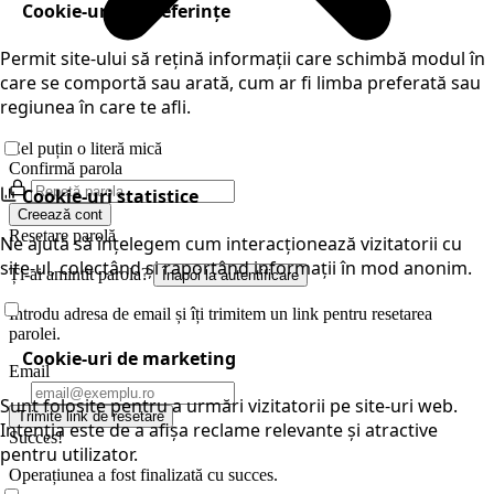
Cookie-uri de preferințe
Permit site-ului să rețină informații care schimbă modul în
care se comportă sau arată, cum ar fi limba preferată sau
regiunea în care te afli.
Cel puțin o literă mică
Confirmă parola
Cookie-uri statistice
Creează cont
Resetare parolă
Ne ajută să înțelegem cum interacționează vizitatorii cu
site-ul, colectând și raportând informații în mod anonim.
Ți-ai amintit parola?
Înapoi la autentificare
Introdu adresa de email și îți trimitem un link pentru resetarea
parolei.
Cookie-uri de marketing
Email
Sunt folosite pentru a urmări vizitatorii pe site-uri web.
Trimite link de resetare
Intenția este de a afișa reclame relevante și atractive
Succes!
pentru utilizator.
Operațiunea a fost finalizată cu succes.