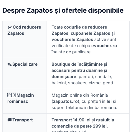
Despre Zapatos și ofertele disponibile
✂️ Cod reducere
Toate
codurile de reducere
Zapatos
Zapatos
,
cupoanele Zapatos
și
voucherele Zapatos
active sunt
verificate de echipa
evoucher.ro
înainte de publicare.
👠 Specializare
Boutique de încălțăminte și
accesorii pentru doamne și
domnișoare
: pantofi, sandale,
balerini, sneakers, cizme, genți.
🇷🇴 Magazin
Magazin online din România
românesc
(
zappatos.ro
), cu prețuri în
lei
și
suport telefonic în limba română.
🚚 Transport
Transport 14,90 lei
și
gratuit la
comenzile de peste 299 lei
,