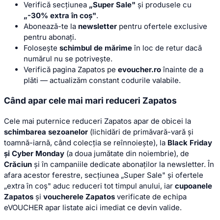
Verifică secțiunea
„Super Sale"
și produsele cu
„-30% extra în coș"
.
Abonează-te la
newsletter
pentru ofertele exclusive
pentru abonați.
Folosește
schimbul de mărime
în loc de retur dacă
numărul nu se potrivește.
Verifică pagina Zapatos pe
evoucher.ro
înainte de a
plăti — actualizăm constant codurile valabile.
Când apar cele mai mari reduceri Zapatos
Cele mai puternice reduceri Zapatos apar de obicei la
schimbarea sezoanelor
(lichidări de primăvară-vară și
toamnă-iarnă, când colecția se reînnoiește), la
Black Friday
și Cyber Monday
(a doua jumătate din noiembrie), de
Crăciun
și în campaniile dedicate abonaților la newsletter. În
afara acestor ferestre, secțiunea „Super Sale" și ofertele
„extra în coș" aduc reduceri tot timpul anului, iar
cupoanele
Zapatos
și
voucherele Zapatos
verificate de echipa
eVOUCHER apar listate aici imediat ce devin valide.