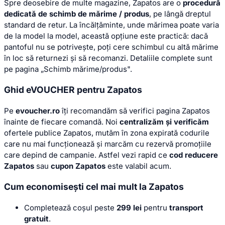
Spre deosebire de multe magazine, Zapatos are o
procedură
dedicată de schimb de mărime / produs
, pe lângă dreptul
standard de retur. La încălțăminte, unde mărimea poate varia
de la model la model, această opțiune este practică: dacă
pantoful nu se potrivește, poți cere schimbul cu altă mărime
în loc să returnezi și să recomanzi. Detaliile complete sunt
pe pagina „Schimb mărime/produs".
Ghid eVOUCHER pentru Zapatos
Pe
evoucher.ro
îți recomandăm să verifici pagina Zapatos
înainte de fiecare comandă. Noi
centralizăm și verificăm
ofertele publice Zapatos, mutăm în zona expirată codurile
care nu mai funcționează și marcăm cu rezervă promoțiile
care depind de campanie. Astfel vezi rapid ce
cod reducere
Zapatos
sau
cupon Zapatos
este valabil acum.
Cum economisești cel mai mult la Zapatos
Completează coșul peste
299 lei
pentru
transport
gratuit
.