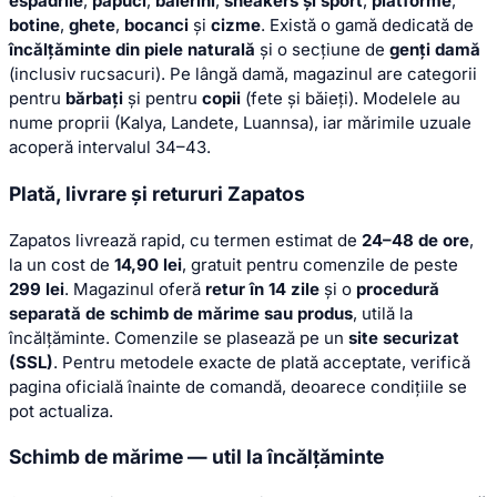
espadrile
,
papuci
,
balerini
,
sneakers și sport
,
platforme
,
botine
,
ghete
,
bocanci
și
cizme
. Există o gamă dedicată de
încălțăminte din piele naturală
și o secțiune de
genți damă
(inclusiv rucsacuri). Pe lângă damă, magazinul are categorii
pentru
bărbați
și pentru
copii
(fete și băieți). Modelele au
nume proprii (Kalya, Landete, Luannsa), iar mărimile uzuale
acoperă intervalul 34–43.
Plată, livrare și retururi Zapatos
Zapatos livrează rapid, cu termen estimat de
24–48 de ore
,
la un cost de
14,90 lei
, gratuit pentru comenzile de peste
299 lei
. Magazinul oferă
retur în 14 zile
și o
procedură
separată de schimb de mărime sau produs
, utilă la
încălțăminte. Comenzile se plasează pe un
site securizat
(SSL)
. Pentru metodele exacte de plată acceptate, verifică
pagina oficială înainte de comandă, deoarece condițiile se
pot actualiza.
Schimb de mărime — util la încălțăminte