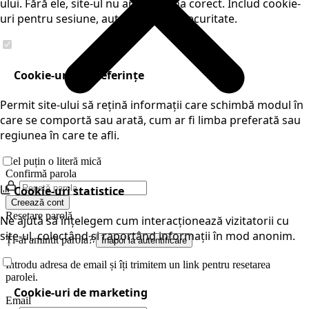
ului. Fără ele, site-ul nu ar funcționa corect. Includ cookie-
uri pentru sesiune, autentificare și securitate.
Cookie-uri de preferințe
Permit site-ului să rețină informații care schimbă modul în
care se comportă sau arată, cum ar fi limba preferată sau
regiunea în care te afli.
Cel puțin o literă mică
Confirmă parola
Cookie-uri statistice
Creează cont
Resetare parolă
Ne ajută să înțelegem cum interacționează vizitatorii cu
site-ul, colectând și raportând informații în mod anonim.
Ți-ai amintit parola?
Înapoi la autentificare
Introdu adresa de email și îți trimitem un link pentru resetarea
parolei.
Cookie-uri de marketing
Email