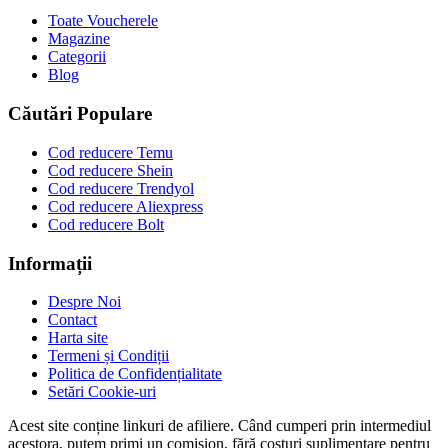
Toate Voucherele
Magazine
Categorii
Blog
Căutări Populare
Cod reducere Temu
Cod reducere Shein
Cod reducere Trendyol
Cod reducere Aliexpress
Cod reducere Bolt
Informații
Despre Noi
Contact
Harta site
Termeni și Condiții
Politica de Confidențialitate
Setări Cookie-uri
Acest site conține linkuri de afiliere. Când cumperi prin intermediul
acestora, putem primi un comision, fără costuri suplimentare pentru