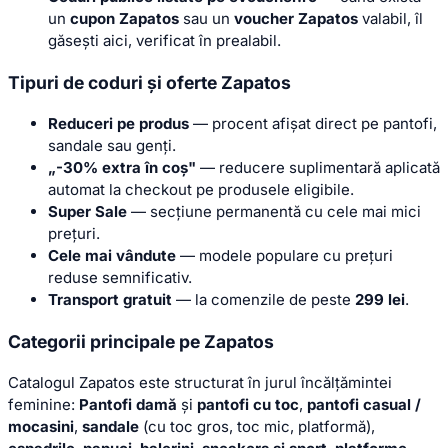
un
cupon Zapatos
sau un
voucher Zapatos
valabil, îl
găsești aici, verificat în prealabil.
Tipuri de coduri și oferte Zapatos
Reduceri pe produs
— procent afișat direct pe pantofi,
sandale sau genți.
„-30% extra în coș"
— reducere suplimentară aplicată
automat la checkout pe produsele eligibile.
Super Sale
— secțiune permanentă cu cele mai mici
prețuri.
Cele mai vândute
— modele populare cu prețuri
reduse semnificativ.
Transport gratuit
— la comenzile de peste
299 lei
.
Categorii principale pe Zapatos
Catalogul Zapatos este structurat în jurul încălțămintei
feminine:
Pantofi damă
și
pantofi cu toc
,
pantofi casual /
mocasini
,
sandale
(cu toc gros, toc mic, platformă),