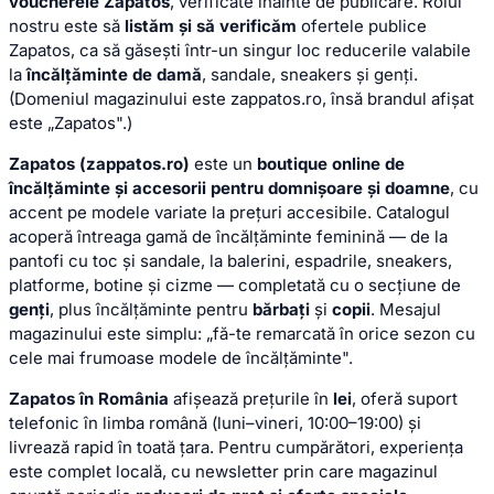
voucherele Zapatos
, verificate înainte de publicare. Rolul
nostru este să
listăm și să verificăm
ofertele publice
Zapatos, ca să găsești într-un singur loc reducerile valabile
la
încălțăminte de damă
, sandale, sneakers și genți.
(Domeniul magazinului este zappatos.ro, însă brandul afișat
este „Zapatos".)
Zapatos (zappatos.ro)
este un
boutique online de
încălțăminte și accesorii pentru domnișoare și doamne
, cu
accent pe modele variate la prețuri accesibile. Catalogul
acoperă întreaga gamă de încălțăminte feminină — de la
pantofi cu toc și sandale, la balerini, espadrile, sneakers,
platforme, botine și cizme — completată cu o secțiune de
genți
, plus încălțăminte pentru
bărbați
și
copii
. Mesajul
magazinului este simplu: „fă-te remarcată în orice sezon cu
cele mai frumoase modele de încălțăminte".
Zapatos în România
afișează prețurile în
lei
, oferă suport
telefonic în limba română (luni–vineri, 10:00–19:00) și
livrează rapid în toată țara. Pentru cumpărători, experiența
este complet locală, cu newsletter prin care magazinul