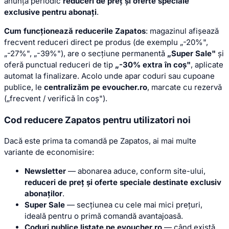
anunță periodic
reduceri de preț și oferte speciale
exclusive pentru abonați
.
Cum funcționează reducerile Zapatos
: magazinul afișează
frecvent reduceri direct pe produs (de exemplu „-20%",
„-27%", „-39%"), are o secțiune permanentă
„Super Sale"
și
oferă punctual reduceri de tip
„-30% extra în coș"
, aplicate
automat la finalizare. Acolo unde apar coduri sau cupoane
publice, le
centralizăm pe evoucher.ro
, marcate cu rezervă
(„frecvent / verifică în coș").
Cod reducere Zapatos pentru utilizatori noi
Dacă este prima ta comandă pe Zapatos, ai mai multe
variante de economisire:
Newsletter
— abonarea aduce, conform site-ului,
reduceri de preț și oferte speciale destinate exclusiv
abonaților
.
Super Sale
— secțiunea cu cele mai mici prețuri,
ideală pentru o primă comandă avantajoasă.
Coduri publice listate pe evoucher.ro
— când există