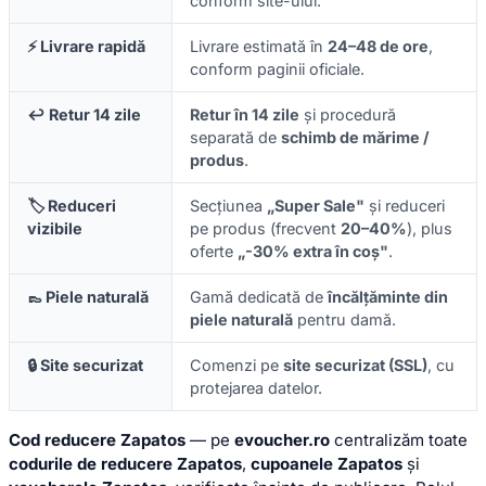
conform site-ului.
⚡ Livrare rapidă
Livrare estimată în
24–48 de ore
,
conform paginii oficiale.
↩️ Retur 14 zile
Retur în 14 zile
și procedură
separată de
schimb de mărime /
produs
.
🏷️ Reduceri
Secțiunea
„Super Sale"
și reduceri
vizibile
pe produs (frecvent
20–40%
), plus
oferte
„-30% extra în coș"
.
👞 Piele naturală
Gamă dedicată de
încălțăminte din
piele naturală
pentru damă.
🔒 Site securizat
Comenzi pe
site securizat (SSL)
, cu
protejarea datelor.
Cod reducere Zapatos
— pe
evoucher.ro
centralizăm toate
codurile de reducere Zapatos
,
cupoanele Zapatos
și