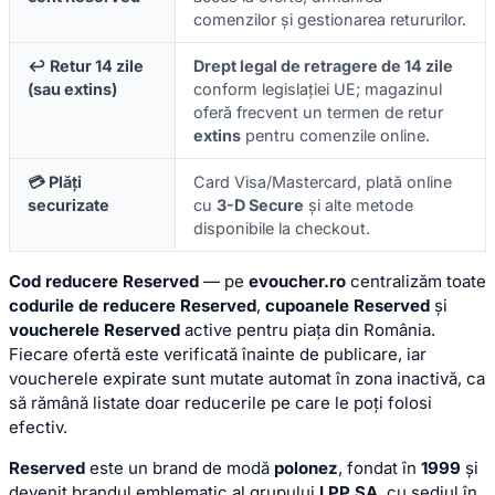
comenzilor și gestionarea retururilor.
↩️ Retur 14 zile
Drept legal de retragere de 14 zile
(sau extins)
conform legislației UE; magazinul
oferă frecvent un termen de retur
extins
pentru comenzile online.
💳 Plăți
Card Visa/Mastercard, plată online
securizate
cu
3-D Secure
și alte metode
disponibile la checkout.
Cod reducere Reserved
— pe
evoucher.ro
centralizăm toate
codurile de reducere Reserved
,
cupoanele Reserved
și
voucherele Reserved
active pentru piața din România.
Fiecare ofertă este verificată înainte de publicare, iar
voucherele expirate sunt mutate automat în zona inactivă, ca
să rămână listate doar reducerile pe care le poți folosi
efectiv.
Reserved
este un brand de modă
polonez
, fondat în
1999
și
devenit brandul emblematic al grupului
LPP SA
, cu sediul în