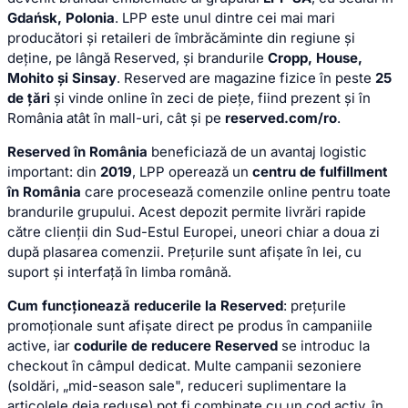
Gdańsk, Polonia
. LPP este unul dintre cei mai mari
producători și retaileri de îmbrăcăminte din regiune și
deține, pe lângă Reserved, și brandurile
Cropp, House,
Mohito și Sinsay
. Reserved are magazine fizice în peste
25
de țări
și vinde online în zeci de piețe, fiind prezent și în
România atât în mall-uri, cât și pe
reserved.com/ro
.
Reserved în România
beneficiază de un avantaj logistic
important: din
2019
, LPP operează un
centru de fulfillment
în România
care procesează comenzile online pentru toate
brandurile grupului. Acest depozit permite livrări rapide
către clienții din Sud-Estul Europei, uneori chiar a doua zi
după plasarea comenzii. Prețurile sunt afișate în lei, cu
suport și interfață în limba română.
Cum funcționează reducerile la Reserved
: prețurile
promoționale sunt afișate direct pe produs în campaniile
active, iar
codurile de reducere Reserved
se introduc la
checkout în câmpul dedicat. Multe campanii sezoniere
(soldări, „mid-season sale", reduceri suplimentare la
articolele deja reduse) pot fi combinate cu un cod activ, în