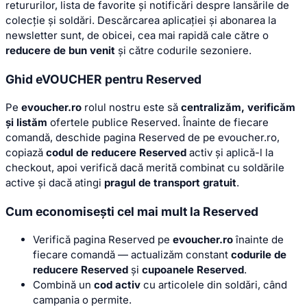
retururilor, lista de favorite și notificări despre lansările de
colecție și soldări. Descărcarea aplicației și abonarea la
newsletter sunt, de obicei, cea mai rapidă cale către o
reducere de bun venit
și către codurile sezoniere.
Ghid eVOUCHER pentru Reserved
Pe
evoucher.ro
rolul nostru este să
centralizăm, verificăm
și listăm
ofertele publice Reserved. Înainte de fiecare
comandă, deschide pagina Reserved de pe evoucher.ro,
copiază
codul de reducere Reserved
activ și aplică-l la
checkout, apoi verifică dacă merită combinat cu soldările
active și dacă atingi
pragul de transport gratuit
.
Cum economisești cel mai mult la Reserved
Verifică pagina Reserved pe
evoucher.ro
înainte de
fiecare comandă — actualizăm constant
codurile de
reducere Reserved
și
cupoanele Reserved
.
Combină un
cod activ
cu articolele din soldări, când
campania o permite.