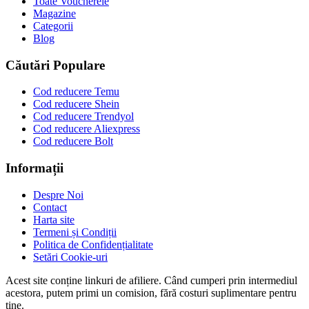
Toate Voucherele
Magazine
Categorii
Blog
Căutări Populare
Cod reducere Temu
Cod reducere Shein
Cod reducere Trendyol
Cod reducere Aliexpress
Cod reducere Bolt
Informații
Despre Noi
Contact
Harta site
Termeni și Condiții
Politica de Confidențialitate
Setări Cookie-uri
Acest site conține linkuri de afiliere. Când cumperi prin intermediul
acestora, putem primi un comision, fără costuri suplimentare pentru
tine.