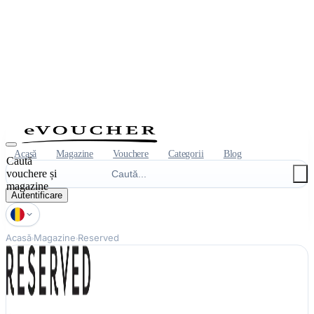
Acasă
Magazine
Vouchere
Categorii
Blog
Caută
vouchere și
magazine
Autentificare
Acasă
Magazine
Reserved