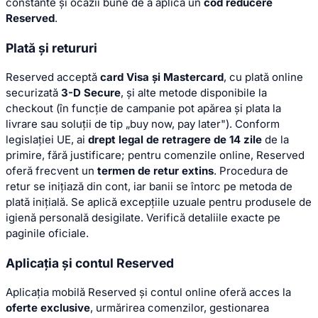
constante și ocazii bune de a aplica un
cod reducere
Reserved
.
Plată și retururi
Reserved acceptă
card Visa și Mastercard
, cu plată online
securizată
3-D Secure
, și alte metode disponibile la
checkout (în funcție de campanie pot apărea și plata la
livrare sau soluții de tip „buy now, pay later"). Conform
legislației UE, ai
drept legal de retragere de 14 zile
de la
primire, fără justificare; pentru comenzile online, Reserved
oferă frecvent un
termen de retur extins
. Procedura de
retur se inițiază din cont, iar banii se întorc pe metoda de
plată inițială. Se aplică excepțiile uzuale pentru produsele de
igienă personală desigilate. Verifică detaliile exacte pe
paginile oficiale.
Aplicația și contul Reserved
Aplicația mobilă Reserved și contul online oferă acces la
oferte exclusive
, urmărirea comenzilor, gestionarea