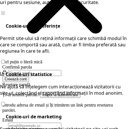
uri pentru sesiune, autentificare și securitate.
Cookie-uri de preferințe
Permit site-ului să rețină informații care schimbă modul în
care se comportă sau arată, cum ar fi limba preferată sau
regiunea în care te afli.
Cel puțin o literă mică
Confirmă parola
Cookie-uri statistice
Creează cont
Resetare parolă
Ne ajută să înțelegem cum interacționează vizitatorii cu
site-ul, colectând și raportând informații în mod anonim.
Ți-ai amintit parola?
Înapoi la autentificare
Introdu adresa de email și îți trimitem un link pentru resetarea
parolei.
Cookie-uri de marketing
Email