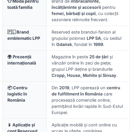
👕 Modă pentru
Brand de
îmbrăcăminte,
toată familia
încălțăminte și accesorii
pentru
femei, bărbați și copii
, cu colecții
sezoniere reînnoite frecvent.
🇵🇱 Brand
Reserved este brandul-fanion al
emblematic LPP
grupului polonez
LPP SA
, cu sediul
în
Gdańsk
, fondat în
1999
.
🌍 Prezență
Magazine în peste
25 de țări
și
internațională
vânzări online în zeci de piețe;
grupul LPP deține și brandurile
Cropp, House, Mohito și Sinsay
.
📦 Centru
Din
2019
, LPP operează un
centru
logistic în
de fulfillment în România
care
România
procesează comenzile online,
permițând livrări rapide în Sud-Estul
Europei.
📱 Aplicație și
Aplicație mobilă și cont online cu
cont Reserved
acces la oferte, urmărirea