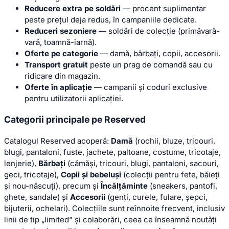
Reducere extra pe soldări
— procent suplimentar
peste prețul deja redus, în campaniile dedicate.
Reduceri sezoniere
— soldări de colecție (primăvară-
vară, toamnă-iarnă).
Oferte pe categorie
— damă, bărbați, copii, accesorii.
Transport gratuit
peste un prag de comandă sau cu
ridicare din magazin.
Oferte în aplicație
— campanii și coduri exclusive
pentru utilizatorii aplicației.
Categorii principale pe Reserved
Catalogul Reserved acoperă:
Damă
(rochii, bluze, tricouri,
blugi, pantaloni, fuste, jachete, paltoane, costume, tricotaje,
lenjerie),
Bărbați
(cămăși, tricouri, blugi, pantaloni, sacouri,
geci, tricotaje),
Copii și bebeluși
(colecții pentru fete, băieți
și nou-născuți), precum și
Încălțăminte
(sneakers, pantofi,
ghete, sandale) și
Accesorii
(genți, curele, fulare, șepci,
bijuterii, ochelari). Colecțiile sunt reînnoite frecvent, inclusiv
linii de tip „limited" și colaborări, ceea ce înseamnă noutăți