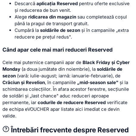
Descarcă
aplicația Reserved
pentru oferte exclusive
și reducerea de bun venit.
Alege
ridicarea din magazin
sau completează coșul
până la pragul de transport gratuit.
Cumpără la
soldările de sezon
și în campaniile „extra
reducere pe prețul redus".
Când apar cele mai mari reduceri Reserved
Cele mai puternice campanii apar de
Black Friday și Cyber
Monday
(a doua jumătate din noiembrie), la
soldările de
sezon
(vară: iulie-august; iarnă: ianuarie-februarie), de
Crăciun și Revelion
, în campaniile
„mid-season sale"
și la
schimbarea colecțiilor. În afara acestor ferestre, secțiunile
de soldări și „last chance" aduc reduceri aproape
permanente, iar
codurile de reducere Reserved
verificate
de echipa eVOUCHER apar listate aici imediat ce devin
valide.
Întrebări frecvente despre Reserved