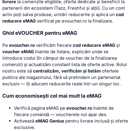
livrare
la comenzile eligibile, oferte dedicate și beneficii la
partenerii din ecosistem (Tazz, Freshful și alții). Cu un cont
activ poți salva produse, urmări reducerile și aplica un
cod
reducere eMAG
verificat pe evoucher.ro la finalizare.
Ghid eVOUCHER pentru eMAG
Pe
evoucher.ro
verificăm fiecare
cod reducere eMAG
și
voucher eMAG
înainte de listare, explicăm unde se
introduce codul (în câmpul de voucher de la finalizarea
comenzii) și actualizăm constant lista de oferte active. Rolul
nostru este să
centralizăm, verificăm și listăm
ofertele
publice ale magazinului, fără să pretindem un parteneriat
exclusiv — îți aducem reducerile reale într-un singur loc.
Cum economisești cel mai mult la eMAG
Verifică pagina eMAG pe
evoucher.ro
înainte de
fiecare comandă — voucherele noi apar des.
Activează
eMAG Genius
pentru livrare inclusă și oferte
exclusive.