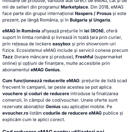
milioane de produse, vândute atât direct de eMAG, cât și de
mii de selleri din programul
Marketplace
. Din 2018, eMAG
face parte din grupul internațional
Naspers / Prosus
și este
prezent, pe lângă România, și în
Bulgaria și Ungaria
.
eMAG în România
afișează prețurile în
lei (RON)
, oferă
suport în limba română și livrează în toată țara prin curier,
prin rețeaua de lockere
easybox
și prin showroom-uri
fizice. Ecosistemul eMAG include și servicii conexe precum
Tazz
(livrare mâncare și produse),
Freshful
(supermarket
online) și opțiuni de finanțare, multe accesibile prin
abonamentul
eMAG Genius
.
Cum funcționează reducerile eMAG
: prețurile de listă scad
frecvent în campanii, iar peste acestea se pot aplica
vouchere și coduri de reducere
introduse la finalizarea
comenzii, în câmpul de cod/voucher. Unele oferte sunt
rezervate abonaților
Genius
sau aplicației mobile. Pe
evoucher.ro
listăm
codurile de reducere eMAG
publice și
explicăm cum le aplici corect.
Cod reducere eMAG pentru utilizatori noi