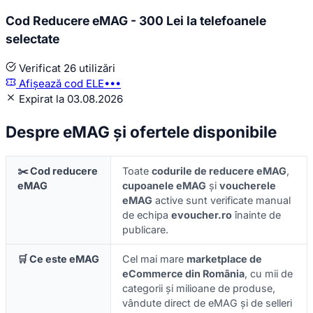
Cod Reducere eMAG - 300 Lei la telefoanele
selectate
Verificat
26 utilizări
Afișează cod
ELE•••
Expirat la 03.08.2026
Despre eMAG și ofertele disponibile
✂️ Cod reducere
Toate
codurile de reducere eMAG
,
eMAG
cupoanele eMAG
și
voucherele
eMAG
active sunt verificate manual
de echipa
evoucher.ro
înainte de
publicare.
🛒 Ce este eMAG
Cel mai mare
marketplace de
eCommerce din România
, cu mii de
categorii și milioane de produse,
vândute direct de eMAG și de selleri