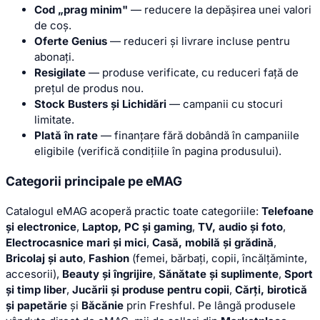
Cod „prag minim"
— reducere la depășirea unei valori
de coș.
Oferte Genius
— reduceri și livrare incluse pentru
abonați.
Resigilate
— produse verificate, cu reduceri față de
prețul de produs nou.
Stock Busters și Lichidări
— campanii cu stocuri
limitate.
Plată în rate
— finanțare fără dobândă în campaniile
eligibile (verifică condițiile în pagina produsului).
Categorii principale pe eMAG
Catalogul eMAG acoperă practic toate categoriile:
Telefoane
și electronice
,
Laptop, PC și gaming
,
TV, audio și foto
,
Electrocasnice mari și mici
,
Casă, mobilă și grădină
,
Bricolaj și auto
,
Fashion
(femei, bărbați, copii, încălțăminte,
accesorii),
Beauty și îngrijire
,
Sănătate și suplimente
,
Sport
și timp liber
,
Jucării și produse pentru copii
,
Cărți, birotică
și papetărie
și
Băcănie
prin Freshful. Pe lângă produsele