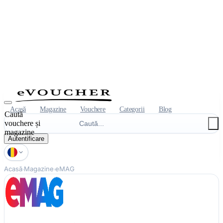
Acasă
Magazine
Vouchere
Categorii
Blog
Caută
vouchere și
magazine
Autentificare
Acasă
Magazine
eMAG