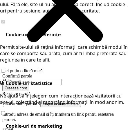
ului. Fără ele, site-ul nu ar funcționa corect. Includ cookie-
uri pentru sesiune, autentificare și securitate.
Cookie-uri de preferințe
Permit site-ului să rețină informații care schimbă modul în
care se comportă sau arată, cum ar fi limba preferată sau
regiunea în care te afli.
Cel puțin o literă mică
Confirmă parola
Cookie-uri statistice
Creează cont
Resetare parolă
Ne ajută să înțelegem cum interacționează vizitatorii cu
site-ul, colectând și raportând informații în mod anonim.
Ți-ai amintit parola?
Înapoi la autentificare
Introdu adresa de email și îți trimitem un link pentru resetarea
parolei.
Cookie-uri de marketing
Email