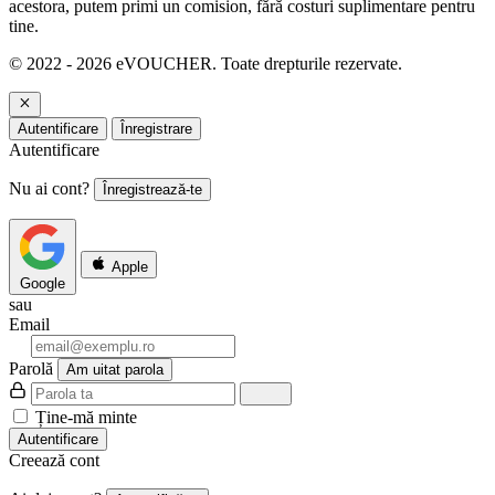
acestora, putem primi un comision, fără costuri suplimentare pentru
tine.
© 2022 - 2026 eVOUCHER. Toate drepturile rezervate.
Autentificare
Înregistrare
Autentificare
Nu ai cont?
Înregistrează-te
Apple
Google
sau
Email
Parolă
Am uitat parola
Ține-mă minte
Autentificare
Creează cont