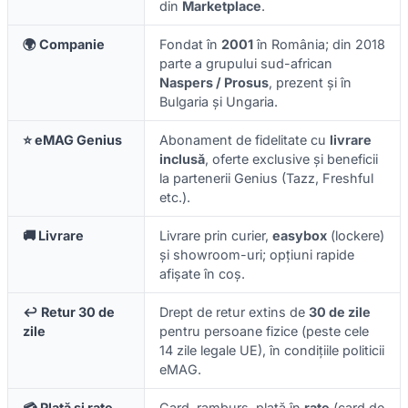
din
Marketplace
.
🌍 Companie
Fondat în
2001
în România; din 2018
parte a grupului sud-african
Naspers / Prosus
, prezent și în
Bulgaria și Ungaria.
⭐ eMAG Genius
Abonament de fidelitate cu
livrare
inclusă
, oferte exclusive și beneficii
la partenerii Genius (Tazz, Freshful
etc.).
🚚 Livrare
Livrare prin curier,
easybox
(lockere)
și showroom-uri; opțiuni rapide
afișate în coș.
↩️ Retur 30 de
Drept de retur extins de
30 de zile
zile
pentru persoane fizice (peste cele
14 zile legale UE), în condițiile politicii
eMAG.
💳 Plată și rate
Card, ramburs, plată în
rate
(card de