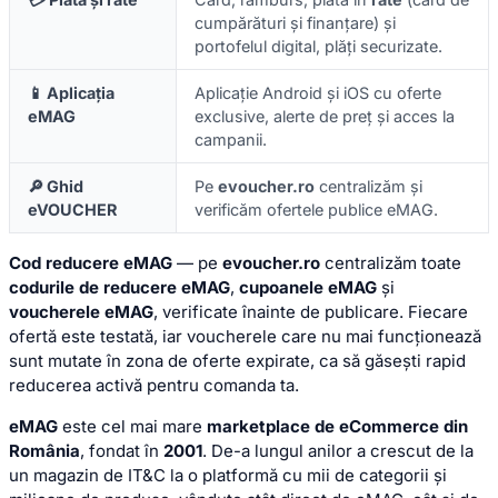
cumpărături și finanțare) și
portofelul digital, plăți securizate.
📱 Aplicația
Aplicație Android și iOS cu oferte
eMAG
exclusive, alerte de preț și acces la
campanii.
🔎 Ghid
Pe
evoucher.ro
centralizăm și
eVOUCHER
verificăm ofertele publice eMAG.
Cod reducere eMAG
— pe
evoucher.ro
centralizăm toate
codurile de reducere eMAG
,
cupoanele eMAG
și
voucherele eMAG
, verificate înainte de publicare. Fiecare
ofertă este testată, iar voucherele care nu mai funcționează
sunt mutate în zona de oferte expirate, ca să găsești rapid
reducerea activă pentru comanda ta.
eMAG
este cel mai mare
marketplace de eCommerce din
România
, fondat în
2001
. De-a lungul anilor a crescut de la
un magazin de IT&C la o platformă cu mii de categorii și