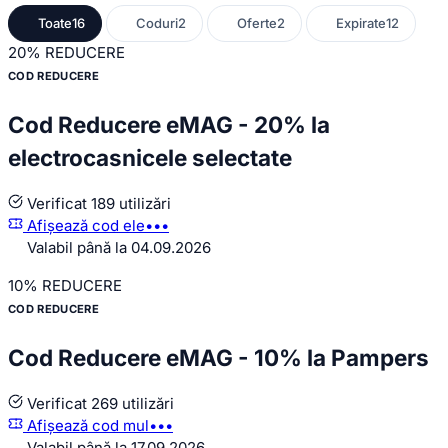
Toate
16
Coduri
2
Oferte
2
Expirate
12
20%
REDUCERE
COD REDUCERE
Cod Reducere eMAG - 20% la
electrocasnicele selectate
Verificat
189 utilizări
Afișează cod
ele•••
Valabil până la 04.09.2026
10%
REDUCERE
COD REDUCERE
Cod Reducere eMAG - 10% la Pampers
Verificat
269 utilizări
Afișează cod
mul•••
Valabil până la 17.09.2026