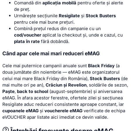
Comandă din
aplicația mobilă
pentru oferte și alerte
de preț.
Urmărește secțiunile
Resigilate
și
Stock Busters
pentru cele mai bune prețuri.
Combină prețul redus din campanie cu un
cod/voucher
aplicat la checkout și, unde e cazul, cu
plata în rate
fără dobândă.
Când apar cele mai mari reduceri eMAG
Cele mai puternice campanii anuale sunt
Black Friday
(a
doua jumătate din noiembrie — eMAG este organizatorul
celui mai mare Black Friday din România),
Stock Busters
(de
mai multe ori pe an),
Crăciun și Revelion
, soldările de sezon,
Paște
,
back to school
(august-septembrie) și aniversarea
eMAG. În afara acestor ferestre, ofertele zilei și secțiunea
Resigilate aduc reduceri consistente aproape constant, iar
cupoanele eMAG
și
voucherele eMAG
verificate de echipa
eVOUCHER apar listate aici imediat ce devin valide.
Întrebări frecvente despre eMAG