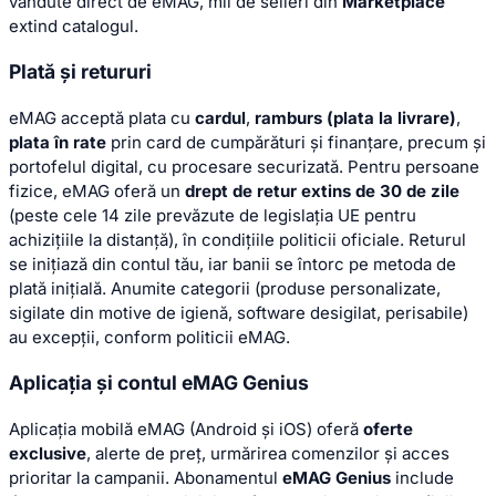
vândute direct de eMAG, mii de selleri din
Marketplace
extind catalogul.
Plată și retururi
eMAG acceptă plata cu
cardul
,
ramburs (plata la livrare)
,
plata în rate
prin card de cumpărături și finanțare, precum și
portofelul digital, cu procesare securizată. Pentru persoane
fizice, eMAG oferă un
drept de retur extins de 30 de zile
(peste cele 14 zile prevăzute de legislația UE pentru
achizițiile la distanță), în condițiile politicii oficiale. Returul
se inițiază din contul tău, iar banii se întorc pe metoda de
plată inițială. Anumite categorii (produse personalizate,
sigilate din motive de igienă, software desigilat, perisabile)
au excepții, conform politicii eMAG.
Aplicația și contul eMAG Genius
Aplicația mobilă eMAG (Android și iOS) oferă
oferte
exclusive
, alerte de preț, urmărirea comenzilor și acces
prioritar la campanii. Abonamentul
eMAG Genius
include