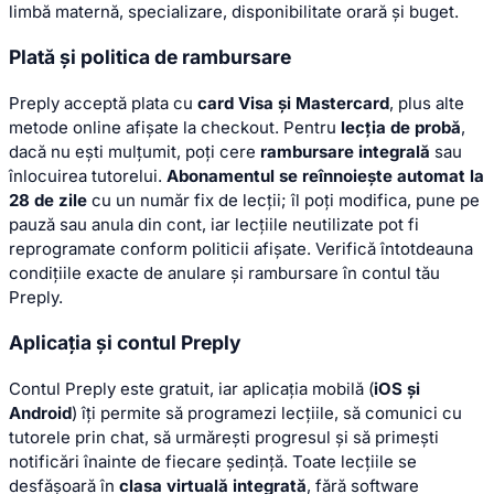
limbă maternă, specializare, disponibilitate orară și buget.
Plată și politica de rambursare
Preply acceptă plata cu
card Visa și Mastercard
, plus alte
metode online afișate la checkout. Pentru
lecția de probă
,
dacă nu ești mulțumit, poți cere
rambursare integrală
sau
înlocuirea tutorelui.
Abonamentul se reînnoiește automat la
28 de zile
cu un număr fix de lecții; îl poți modifica, pune pe
pauză sau anula din cont, iar lecțiile neutilizate pot fi
reprogramate conform politicii afișate. Verifică întotdeauna
condițiile exacte de anulare și rambursare în contul tău
Preply.
Aplicația și contul Preply
Contul Preply este gratuit, iar aplicația mobilă (
iOS și
Android
) îți permite să programezi lecțiile, să comunici cu
tutorele prin chat, să urmărești progresul și să primești
notificări înainte de fiecare ședință. Toate lecțiile se
desfășoară în
clasa virtuală integrată
, fără software