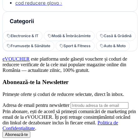
cod reducere glovo
›
Categorii
Electronice & IT
Modă & Îmbrăcăminte
Casă & Grădină
Frumusețe & Sănătate
Sport & Fitness
Auto & Moto
eVOUCHER
este platforma unde găsești vouchere și coduri de
reducere verificate de la cele mai populare magazine online din
România — actualizate zilnic, 100% gratuit.
Abonează-te la Newsletter
Primește oferte și coduri de reducere selectate, direct în inbox.
Adresa de email pentru newsletter
Prin abonare, ești de acord să primești comunicări de marketing prin
email de la eVOUCHER. Îți poți retrage consimțământul oricând
din linkul de dezabonare inclus în fiecare email.
Politica de
Confidențialitate
.
Abonează-te