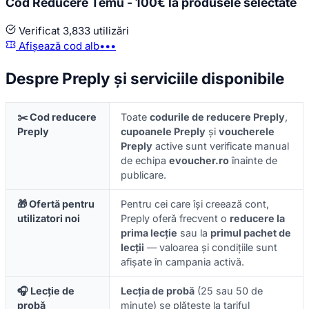
Cod Reducere Temu - 100€ la produsele selectate
Verificat
3,833 utilizări
Afișează cod
alb•••
Despre Preply și serviciile disponibile
✂️ Cod reducere
Toate
codurile de reducere Preply
,
Preply
cupoanele Preply
și
voucherele
Preply
active sunt verificate manual
de echipa
evoucher.ro
înainte de
publicare.
🎁 Ofertă pentru
Pentru cei care își creează cont,
utilizatori noi
Preply oferă frecvent o
reducere la
prima lecție
sau la
primul pachet de
lecții
— valoarea și condițiile sunt
afișate în campania activă.
🎧 Lecție de
Lecția de probă
(25 sau 50 de
probă
minute) se plătește la tariful