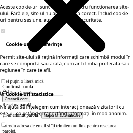
Aceste cookie-uri sunt esențiale pentru funcționarea site-
ului. Fără ele, site-ul nu ar funcționa corect. Includ cookie-
uri pentru sesiune, autentificare și securitate.
Cookie-uri de preferințe
Permit site-ului să rețină informații care schimbă modul în
care se comportă sau arată, cum ar fi limba preferată sau
regiunea în care te afli.
Cel puțin o literă mică
Confirmă parola
Cookie-uri statistice
Creează cont
Resetare parolă
Ne ajută să înțelegem cum interacționează vizitatorii cu
site-ul, colectând și raportând informații în mod anonim.
Ți-ai amintit parola?
Înapoi la autentificare
Introdu adresa de email și îți trimitem un link pentru resetarea
parolei.