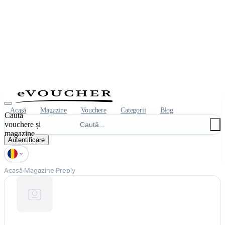
Acasă
Magazine
Vouchere
Categorii
Blog
Caută
vouchere și
magazine
Autentificare
Acasă
Magazine
Preply