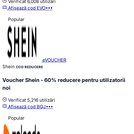
Verificat
6,008 utilizări
Afișează cod
EVO•••
Popular
eVOUCHER
Shein
COD REDUCERE
Voucher Shein - 60% reducere pentru utilizatorii
noi
Verificat
5,216 utilizări
Afișează cod
BQJ•••
Popular