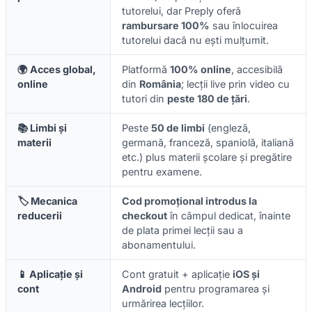
tutorelui, dar Preply oferă
rambursare 100%
sau înlocuirea
tutorelui dacă nu ești mulțumit.
🌍 Acces global,
Platformă
100% online
, accesibilă
online
din
România
; lecții live prin video cu
tutori din
peste 180 de țări
.
📚 Limbi și
Peste
50 de limbi
(engleză,
materii
germană, franceză, spaniolă, italiană
etc.) plus materii școlare și pregătire
pentru examene.
🏷️ Mecanica
Cod promoțional introdus la
reducerii
checkout
în câmpul dedicat, înainte
de plata primei lecții sau a
abonamentului.
📱 Aplicație și
Cont gratuit + aplicație
iOS și
cont
Android
pentru programarea și
urmărirea lecțiilor.