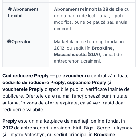
🔄 Abonament
Abonament reînnoit la 28 de zile
cu
flexibil
un număr fix de lecții lunar; îl poți
modifica, pune pe pauză sau anula
din cont.
🌐 Operator
Marketplace de tutoring fondat în
2012
, cu sediul în
Brookline,
Massachusetts (SUA)
, lansat de
antreprenori ucraineni.
Cod reducere Preply
— pe
evoucher.ro
centralizăm toate
codurile de reducere Preply
,
cupoanele Preply
și
voucherele Preply
disponibile public, verificate înainte de
publicare. Ofertele care nu mai funcționează sunt mutate
automat în zona de oferte expirate, ca să vezi rapid doar
reducerile valabile.
Preply
este un marketplace de meditații online fondat în
2012
de antreprenorii ucraineni Kirill Bigai, Serge Lukyanov
și Dmytro Voloshyn, cu sediul principal în
Brookline,