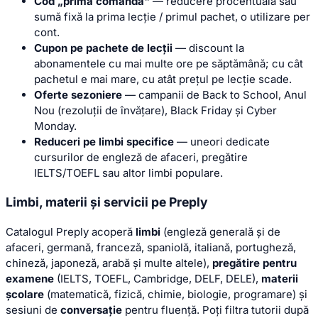
Cod „prima comandă"
— reducere procentuală sau
sumă fixă la prima lecție / primul pachet, o utilizare per
cont.
Cupon pe pachete de lecții
— discount la
abonamentele cu mai multe ore pe săptămână; cu cât
pachetul e mai mare, cu atât prețul pe lecție scade.
Oferte sezoniere
— campanii de Back to School, Anul
Nou (rezoluții de învățare), Black Friday și Cyber
Monday.
Reduceri pe limbi specifice
— uneori dedicate
cursurilor de engleză de afaceri, pregătire
IELTS/TOEFL sau altor limbi populare.
Limbi, materii și servicii pe Preply
Catalogul Preply acoperă
limbi
(engleză generală și de
afaceri, germană, franceză, spaniolă, italiană, portugheză,
chineză, japoneză, arabă și multe altele),
pregătire pentru
examene
(IELTS, TOEFL, Cambridge, DELF, DELE),
materii
școlare
(matematică, fizică, chimie, biologie, programare) și
sesiuni de
conversație
pentru fluență. Poți filtra tutorii după