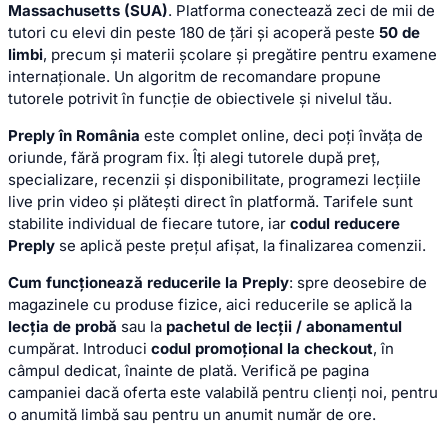
Massachusetts (SUA)
. Platforma conectează zeci de mii de
tutori cu elevi din peste 180 de țări și acoperă peste
50 de
limbi
, precum și materii școlare și pregătire pentru examene
internaționale. Un algoritm de recomandare propune
tutorele potrivit în funcție de obiectivele și nivelul tău.
Preply în România
este complet online, deci poți învăța de
oriunde, fără program fix. Îți alegi tutorele după preț,
specializare, recenzii și disponibilitate, programezi lecțiile
live prin video și plătești direct în platformă. Tarifele sunt
stabilite individual de fiecare tutore, iar
codul reducere
Preply
se aplică peste prețul afișat, la finalizarea comenzii.
Cum funcționează reducerile la Preply
: spre deosebire de
magazinele cu produse fizice, aici reducerile se aplică la
lecția de probă
sau la
pachetul de lecții / abonamentul
cumpărat. Introduci
codul promoțional la checkout
, în
câmpul dedicat, înainte de plată. Verifică pe pagina
campaniei dacă oferta este valabilă pentru clienți noi, pentru
o anumită limbă sau pentru un anumit număr de ore.