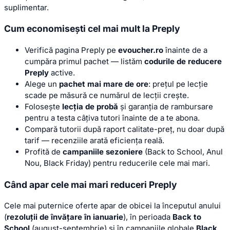
suplimentar.
Cum economisești cel mai mult la Preply
Verifică pagina Preply pe
evoucher.ro
înainte de a
cumpăra primul pachet — listăm
codurile de reducere
Preply
active.
Alege un
pachet mai mare de ore
: prețul pe lecție
scade pe măsură ce numărul de lecții crește.
Folosește
lecția de probă
și garanția de rambursare
pentru a testa câțiva tutori înainte de a te abona.
Compară tutorii după raport calitate-preț, nu doar după
tarif — recenziile arată eficiența reală.
Profită de
campaniile sezoniere
(Back to School, Anul
Nou, Black Friday) pentru reducerile cele mai mari.
Când apar cele mai mari reduceri Preply
Cele mai puternice oferte apar de obicei la începutul anului
(
rezoluții de învățare în ianuarie
), în perioada
Back to
School
(august-septembrie) și în campaniile globale
Black