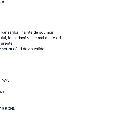
ut.
vânzărilor, înainte de scumpiri.
lui, ideal dacă vii de mai multe ori.
curente.
her.ro
când devin valide.
9 RON).
N).
149 RON).