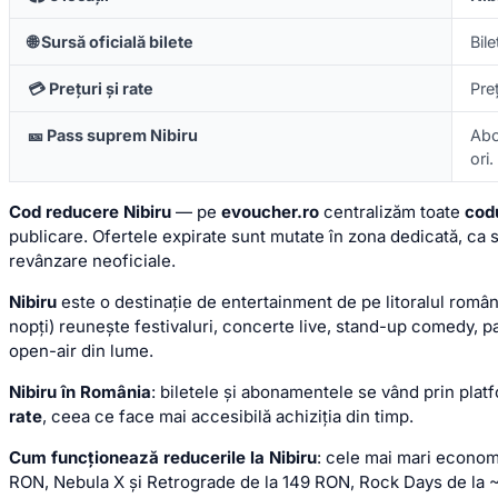
🌐 Sursă oficială bilete
Bil
💳 Prețuri și rate
Pre
🎫 Pass suprem Nibiru
Ab
ori.
Cod reducere Nibiru
— pe
evoucher.ro
centralizăm toate
codu
publicare. Ofertele expirate sunt mutate în zona dedicată, ca s
revânzare neoficiale.
Nibiru
este o destinație de entertainment de pe litoralul româ
nopți) reunește festivaluri, concerte live, stand-up comedy, parc
open-air din lume.
Nibiru în România
: biletele și abonamentele se vând prin plat
rate
, ceea ce face mai accesibilă achiziția din timp.
Cum funcționează reducerile la Nibiru
: cele mai mari econom
RON, Nebula X și Retrograde de la 149 RON, Rock Days de la 