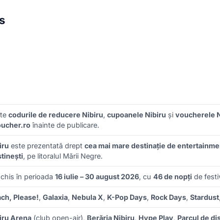
s
ate
codurile de reducere Nibiru
,
cupoanele Nibiru
și
voucherele N
ucher.ro
înainte de publicare.
iru
este prezentată drept
cea mai mare destinație de entertainme
tinești
, pe litoralul Mării Negre.
chis în perioada
16 iulie – 30 august 2026
, cu
46 de nopți
de festi
ch, Please!
,
Galaxia
,
Nebula X
,
K-Pop Days
,
Rock Days
,
Stardust
iru Arena
(club open-air),
Berăria Nibiru
,
Hype Play
,
Parcul de dis