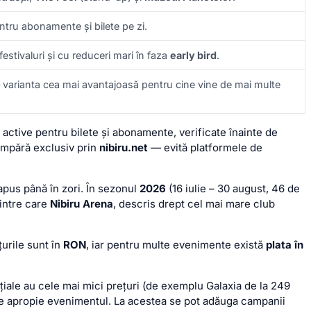
ntru abonamente și bilete pe zi.
estivaluri și cu reduceri mari în faza
early bird
.
— varianta cea mai avantajoasă pentru cine vine de mai multe
active pentru bilete și abonamente, verificate înainte de
cumpără exclusiv prin
nibiru.net
— evită platformele de
apus până în zori. În sezonul
2026
(16 iulie – 30 august, 46 de
rintre care
Nibiru Arena
, descris drept cel mai mare club
urile sunt în
RON
, iar pentru multe evenimente există
plata în
ițiale au cele mai mici prețuri (de exemplu Galaxia de la 249
e apropie evenimentul. La acestea se pot adăuga campanii