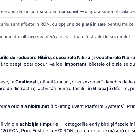
etele oficiale se cumpără prin
nibiru.net
— singura sursă oficială pe
țurile sunt afișate în
RON
, cu opțiune de
plată în rate
pentru multe f
onamentul
all-access
oferă acces la toate festivalurile sezonului 
rile de reducere Nibiru
,
cupoanele Nibiru
și
voucherele Nibiru
ă folosești doar coduri valide.
Important
: biletele oficiale se 
nesc, la
Costinești
, gândită ca un „oraș sezonier" deschis de la 
 de distracții și activități pentru familii, în
6 locații
diferite, p
forma oficială
nibiru.net
(ticketing Event Platform Systems). Preț
ii vin din
achiziția timpurie
— categoriile early bird și fazele in
~120 RON, Porc Fest de la ~70 RON), care cresc pe măsură ce s