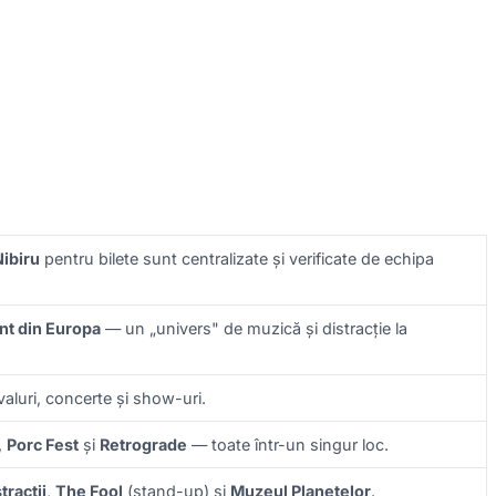
ibiru
pentru bilete sunt centralizate și verificate de echipa
nt din Europa
— un „univers" de muzică și distracție la
valuri, concerte și show-uri.
,
Porc Fest
și
Retrograde
— toate într-un singur loc.
tracții
,
The Fool
(stand-up) și
Muzeul Planetelor
.