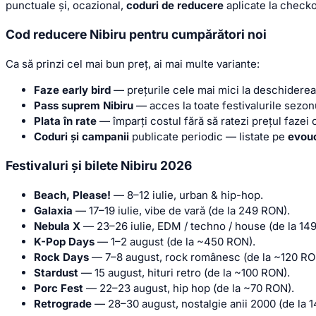
punctuale și, ocazional,
coduri de reducere
aplicate la checko
Cod reducere Nibiru pentru cumpărători noi
Ca să prinzi cel mai bun preț, ai mai multe variante:
Faze early bird
— prețurile cele mai mici la deschiderea 
Pass suprem Nibiru
— acces la toate festivalurile sezonu
Plata în rate
— împarți costul fără să ratezi prețul fazei 
Coduri și campanii
publicate periodic — listate pe
evouc
Festivaluri și bilete Nibiru 2026
Beach, Please!
— 8–12 iulie, urban & hip-hop.
Galaxia
— 17–19 iulie, vibe de vară (de la 249 RON).
Nebula X
— 23–26 iulie, EDM / techno / house (de la 14
K-Pop Days
— 1–2 august (de la ~450 RON).
Rock Days
— 7–8 august, rock românesc (de la ~120 RO
Stardust
— 15 august, hituri retro (de la ~100 RON).
Porc Fest
— 22–23 august, hip hop (de la ~70 RON).
Retrograde
— 28–30 august, nostalgie anii 2000 (de la 