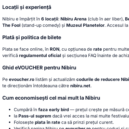
Locații și experiență
Nibiru e împărțit în
6 locații
:
Nibiru Arena
(club în aer liber),
B
The Fool
(stand-up comedy) și
Muzeul Planetelor
. Accesul la
Plată și politica de bilete
Plata se face online, în
RON
, cu opțiunea de
rate
pentru multe 
verifică
regulamentul oficial
și secțiunea FAQ înainte de achiz
Ghid eVOUCHER pentru Nibiru
Pe
evoucher.ro
listăm și actualizăm
codurile de reducere Nib
te direcționăm întotdeauna către
nibiru.net
.
Cum economisești cel mai mult la Nibiru
Cumpără în
faza early bird
— prețul crește pe măsură c
Ia
Pass-ul suprem
dacă vrei acces la mai multe festivalu
Folosește
plata în rate
ca să prinzi prețul curent.
Verifică pagina Nibiru pe
evoucher.ro
pentru coduri și c