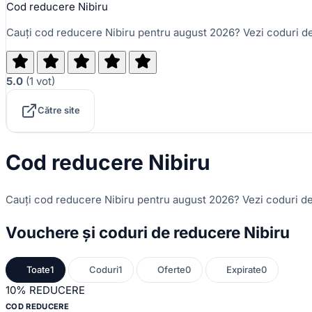
Cod reducere Nibiru
Cauți cod reducere Nibiru pentru august 2026? Vezi coduri de
5.0
(
1
vot
)
Către site
Cod reducere Nibiru
Cauți cod reducere Nibiru pentru august 2026? Vezi coduri de
Vouchere și coduri de reducere Nibiru
Toate
1
Coduri
1
Oferte
0
Expirate
0
10%
REDUCERE
COD REDUCERE