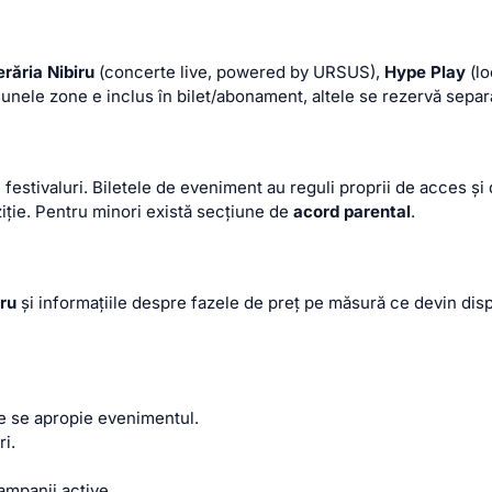
erăria Nibiru
(concerte live, powered by URSUS),
Hype Play
(lo
 unele zone e inclus în bilet/abonament, altele se rezervă separa
festivaluri. Biletele de eveniment au reguli proprii de acces și
iție. Pentru minori există secțiune de
acord parental
.
iru
și informațiile despre fazele de preț pe măsură ce devin disp
e se apropie evenimentul.
ri.
ampanii active.