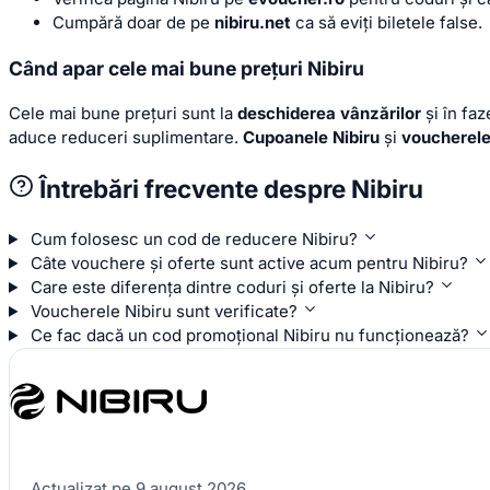
Cumpără doar de pe
nibiru.net
ca să eviți biletele false.
Când apar cele mai bune prețuri Nibiru
Cele mai bune prețuri sunt la
deschiderea vânzărilor
și în fa
aduce reduceri suplimentare.
Cupoanele Nibiru
și
voucherele
Întrebări frecvente despre Nibiru
Cum folosesc un cod de reducere Nibiru?
Câte vouchere și oferte sunt active acum pentru Nibiru?
Care este diferența dintre coduri și oferte la Nibiru?
Voucherele Nibiru sunt verificate?
Ce fac dacă un cod promoțional Nibiru nu funcționează?
Actualizat pe 9 august 2026