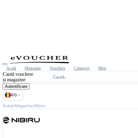
Acasă
Magazine
Vouchere
Categorii
Blog
Caută vouchere
și magazine
Autentificare
RO
Acasă
Magazine
Nibiru