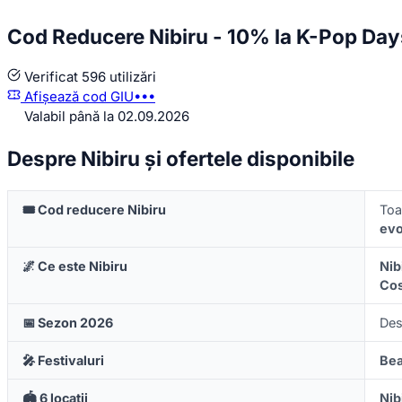
Cod Reducere Nibiru - 10% la K-Pop Day
Verificat
596 utilizări
Afișează cod
GIU•••
Valabil până la 02.09.2026
Despre Nibiru și ofertele disponibile
🎟️ Cod reducere Nibiru
To
evo
🌌 Ce este Nibiru
Nib
Cos
📅 Sezon 2026
Des
🎤 Festivaluri
Bea
🏟️ 6 locații
Nib