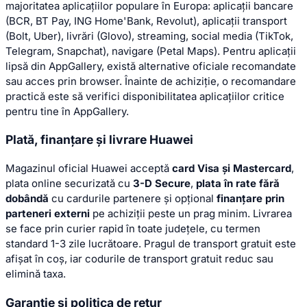
majoritatea aplicațiilor populare în Europa: aplicații bancare
(BCR, BT Pay, ING Home'Bank, Revolut), aplicații transport
(Bolt, Uber), livrări (Glovo), streaming, social media (TikTok,
Telegram, Snapchat), navigare (Petal Maps). Pentru aplicații
lipsă din AppGallery, există alternative oficiale recomandate
sau acces prin browser. Înainte de achiziție, o recomandare
practică este să verifici disponibilitatea aplicațiilor critice
pentru tine în AppGallery.
Plată, finanțare și livrare Huawei
Magazinul oficial Huawei acceptă
card Visa și Mastercard
,
plata online securizată cu
3-D Secure
,
plata în rate fără
dobândă
cu cardurile partenere și opțional
finanțare prin
parteneri externi
pe achiziții peste un prag minim. Livrarea
se face prin curier rapid în toate județele, cu termen
standard 1-3 zile lucrătoare. Pragul de transport gratuit este
afișat în coș, iar codurile de transport gratuit reduc sau
elimină taxa.
Garanție și politica de retur