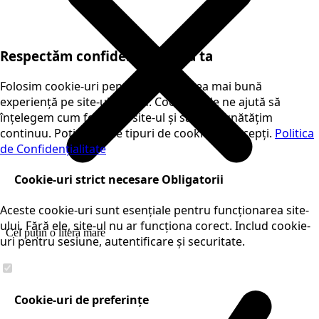
Respectăm confidențialitatea ta
Folosim cookie-uri pentru a-ți oferi cea mai bună
experiență pe site-ul nostru. Cookie-urile ne ajută să
înțelegem cum folosești site-ul și să îl îmbunătățim
continuu. Poți alege ce tipuri de cookie-uri accepți.
Politica
de Confidențialitate
Cookie-uri strict necesare
Obligatorii
Aceste cookie-uri sunt esențiale pentru funcționarea site-
ului. Fără ele, site-ul nu ar funcționa corect. Includ cookie-
Cel puțin o literă mare
uri pentru sesiune, autentificare și securitate.
Cookie-uri de preferințe