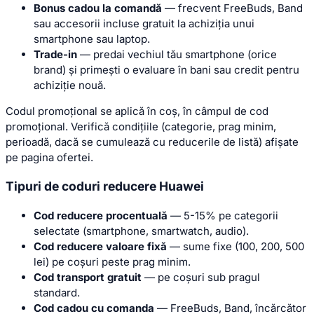
Bonus cadou la comandă
— frecvent FreeBuds, Band
sau accesorii incluse gratuit la achiziția unui
smartphone sau laptop.
Trade-in
— predai vechiul tău smartphone (orice
brand) și primești o evaluare în bani sau credit pentru
achiziție nouă.
Codul promoțional se aplică în coș, în câmpul de cod
promoțional. Verifică condițiile (categorie, prag minim,
perioadă, dacă se cumulează cu reducerile de listă) afișate
pe pagina ofertei.
Tipuri de coduri reducere Huawei
Cod reducere procentuală
— 5-15% pe categorii
selectate (smartphone, smartwatch, audio).
Cod reducere valoare fixă
— sume fixe (100, 200, 500
lei) pe coșuri peste prag minim.
Cod transport gratuit
— pe coșuri sub pragul
standard.
Cod cadou cu comanda
— FreeBuds, Band, încărcător