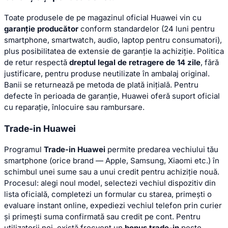
Toate produsele de pe magazinul oficial Huawei vin cu
garanție producător
conform standardelor (24 luni pentru
smartphone, smartwatch, audio, laptop pentru consumatori),
plus posibilitatea de extensie de garanție la achiziție. Politica
de retur respectă
dreptul legal de retragere de 14 zile
, fără
justificare, pentru produse neutilizate în ambalaj original.
Banii se returnează pe metoda de plată inițială. Pentru
defecte în perioada de garanție, Huawei oferă suport oficial
cu reparație, înlocuire sau rambursare.
Trade-in Huawei
Programul
Trade-in Huawei
permite predarea vechiului tău
smartphone (orice brand — Apple, Samsung, Xiaomi etc.) în
schimbul unei sume sau a unui credit pentru achiziție nouă.
Procesul: alegi noul model, selectezi vechiul dispozitiv din
lista oficială, completezi un formular cu starea, primești o
evaluare instant online, expediezi vechiul telefon prin curier
și primești suma confirmată sau credit pe cont. Pentru
utilizatorii noi, există frecvent un
bonus trade-in
peste