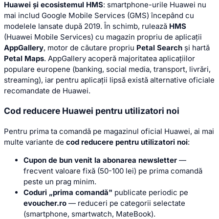
Huawei și ecosistemul HMS
: smartphone-urile Huawei nu
mai includ Google Mobile Services (GMS) începând cu
modelele lansate după 2019. În schimb, rulează
HMS
(Huawei Mobile Services) cu magazin propriu de aplicații
AppGallery
, motor de căutare propriu
Petal Search
și hartă
Petal Maps
. AppGallery acoperă majoritatea aplicațiilor
populare europene (banking, social media, transport, livrări,
streaming), iar pentru aplicații lipsă există alternative oficiale
recomandate de Huawei.
Cod reducere Huawei pentru utilizatori noi
Pentru prima ta comandă pe magazinul oficial Huawei, ai mai
multe variante de
cod reducere pentru utilizatori noi
:
Cupon de bun venit la abonarea newsletter
—
frecvent valoare fixă (50-100 lei) pe prima comandă
peste un prag minim.
Coduri „prima comandă"
publicate periodic pe
evoucher.ro
— reduceri pe categorii selectate
(smartphone, smartwatch, MateBook).