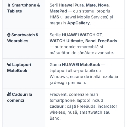
📱 Smartphone &
Serii
Huawei Pura
,
Mate
,
Nova
,
Tablete
MatePad
— cu sistemul propriu
HMS
(Huawei Mobile Services) și
magazin
AppGallery
.
⌚ Smartwatch &
Seriile
HUAWEI WATCH GT
,
Wearables
WATCH Ultimate
,
Band
,
FreeBuds
— autonomie remarcabilă și
măsurători de sănătate avansate.
💻 Laptopuri
Gama
HUAWEI MateBook
—
MateBook
laptopuri ultra-portabile cu
Windows, ecrane de înaltă rezoluție
și design premium.
🎁 Cadouri la
Frecvent, comenzile mari
comenzi
(smartphone, laptop) includ
cadouri
: căști FreeBuds, încărcător
wireless, husă, smartwatch sau
Band.