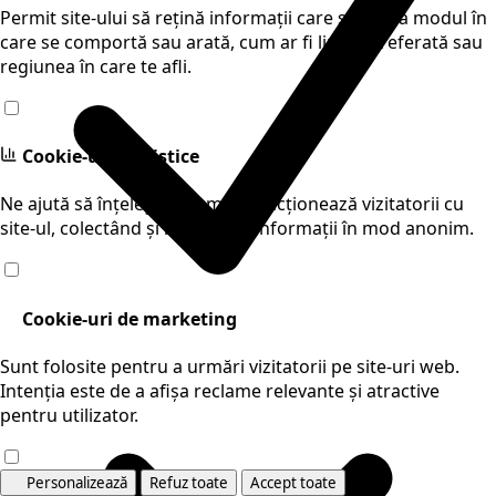
Permit site-ului să rețină informații care schimbă modul în
care se comportă sau arată, cum ar fi limba preferată sau
regiunea în care te afli.
Cookie-uri statistice
Ne ajută să înțelegem cum interacționează vizitatorii cu
site-ul, colectând și raportând informații în mod anonim.
Cookie-uri de marketing
Sunt folosite pentru a urmări vizitatorii pe site-uri web.
Intenția este de a afișa reclame relevante și atractive
pentru utilizator.
Personalizează
Refuz toate
Accept toate