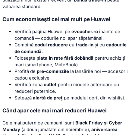
valoarea standard.
Cum economisești cel mai mult pe Huawei
Verifică pagina Huawei pe
evoucher.ro
înainte de
comandă — codurile noi apar săptămânal.
Combină
codul reducere
cu
trade-in
și cu
cadourile
de comandă
.
Folosește
plata în rate fără dobândă
pentru achiziții
mari (smartphone, MateBook).
Profită de
pre-comenzile
la lansările noi — accesorii
cadou exclusive.
Verifică zona
outlet
pentru modele anterioare cu
reduceri puternice.
Setează
alertă de preț
pe modelul dorit din wishlist.
Când apar cele mai mari reduceri Huawei
Cele mai puternice campanii sunt
Black Friday și Cyber
Monday
(a doua jumătate din noiembrie),
aniversarea