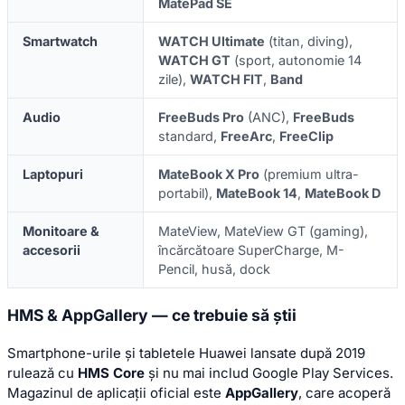
MatePad SE
Smartwatch
WATCH Ultimate
(titan, diving),
WATCH GT
(sport, autonomie 14
zile),
WATCH FIT
,
Band
Audio
FreeBuds Pro
(ANC),
FreeBuds
standard,
FreeArc
,
FreeClip
Laptopuri
MateBook X Pro
(premium ultra-
portabil),
MateBook 14
,
MateBook D
Monitoare &
MateView, MateView GT (gaming),
accesorii
încărcătoare SuperCharge, M-
Pencil, husă, dock
HMS & AppGallery — ce trebuie să știi
Smartphone-urile și tabletele Huawei lansate după 2019
rulează cu
HMS Core
și nu mai includ Google Play Services.
Magazinul de aplicații oficial este
AppGallery
, care acoperă