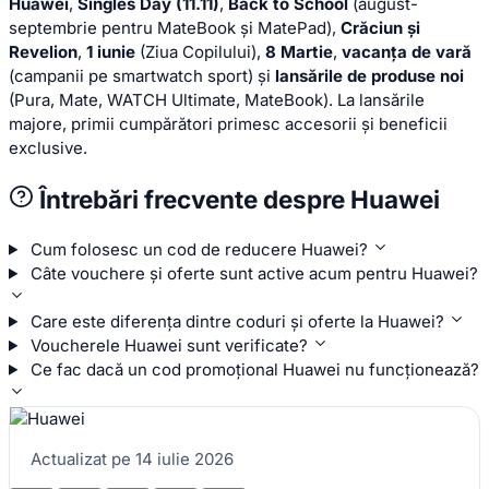
Huawei
,
Singles Day (11.11)
,
Back to School
(august-
septembrie pentru MateBook și MatePad),
Crăciun și
Revelion
,
1 iunie
(Ziua Copilului),
8 Martie
,
vacanța de vară
(campanii pe smartwatch sport) și
lansările de produse noi
(Pura, Mate, WATCH Ultimate, MateBook). La lansările
majore, primii cumpărători primesc accesorii și beneficii
exclusive.
Întrebări frecvente despre Huawei
Cum folosesc un cod de reducere Huawei?
Câte vouchere și oferte sunt active acum pentru Huawei?
Care este diferența dintre coduri și oferte la Huawei?
Voucherele Huawei sunt verificate?
Ce fac dacă un cod promoțional Huawei nu funcționează?
Actualizat pe 14 iulie 2026