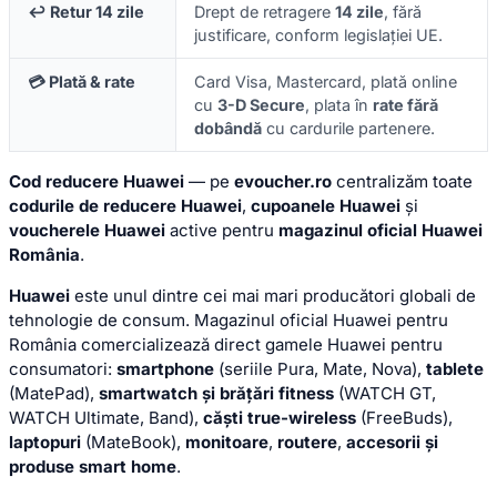
↩️ Retur 14 zile
Drept de retragere
14 zile
, fără
justificare, conform legislației UE.
💳 Plată & rate
Card Visa, Mastercard, plată online
cu
3-D Secure
, plata în
rate fără
dobândă
cu cardurile partenere.
Cod reducere Huawei
— pe
evoucher.ro
centralizăm toate
codurile de reducere Huawei
,
cupoanele Huawei
și
voucherele Huawei
active pentru
magazinul oficial Huawei
România
.
Huawei
este unul dintre cei mai mari producători globali de
tehnologie de consum. Magazinul oficial Huawei pentru
România comercializează direct gamele Huawei pentru
consumatori:
smartphone
(seriile Pura, Mate, Nova),
tablete
(MatePad),
smartwatch și brățări fitness
(WATCH GT,
WATCH Ultimate, Band),
căști true-wireless
(FreeBuds),
laptopuri
(MateBook),
monitoare
,
routere
,
accesorii și
produse smart home
.