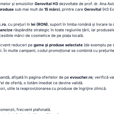
melor și emulsiilor
Gerovital H3
dezvoltate de prof. dr. Ana Asla
produse
sub mai mult de
15 mărci
, printre care
Gerovital
(H3 Ev
.ro
, cu prețuri în
lei (RON)
, suport în limba română și livrare la
rancize
răspândite strategic în toate regiunile țării, iar produs
cesibile mărci de cosmetice de pe piața locală.
recvent reduceri pe
game și produse selectate
(de exemplu pe se
i. În multe campanii, codul promoțional se combină cu prețurile
ndă, afișată în pagina ofertelor de pe
evoucher.ro
; verifică v
l de ofertă, o listăm imediat ce devine validă.
ri, utile la reaprovizionarea cu produse de îngrijire zilnică.
omenzii, frecvent plafonată.