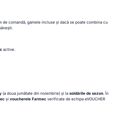
inim de comandă, gamele incluse și dacă se poate combina cu
mânești.
ec
active.
y
(a doua jumătate din noiembrie) și la
soldările de sezon
. În
mec
și
voucherele Farmec
verificate de echipa eVOUCHER