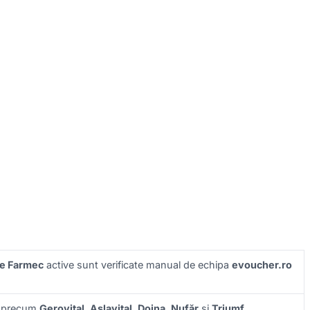
e Farmec
active sunt verificate manual de echipa
evoucher.ro
ie precum
Gerovital
,
Aslavital
,
Doina
,
Nufăr
și
Triumf
.