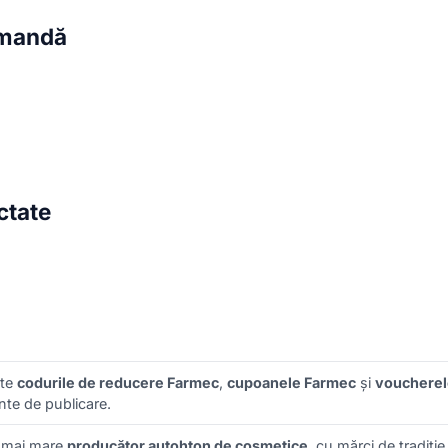
omandă
ctate
ate
codurile de reducere Farmec
,
cupoanele Farmec
și
voucherel
inte de publicare.
 mai mare
producător autohton de cosmetice
, cu mărci de tradiț