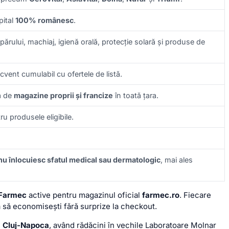
pital
100% românesc
.
i, părului, machiaj, igienă orală, protecție solară și produse de
ecvent cumulabil cu ofertele de listă.
ea de
magazine proprii și francize
în toată țara.
ru produsele eligibile.
nu înlocuiesc sfatul medical sau dermatologic
, mai ales
 Farmec
active pentru magazinul oficial
farmec.ro
. Fiecare
a să economisești fără surprize la checkout.
la Cluj-Napoca
, având rădăcini în vechile Laboratoare Molnar