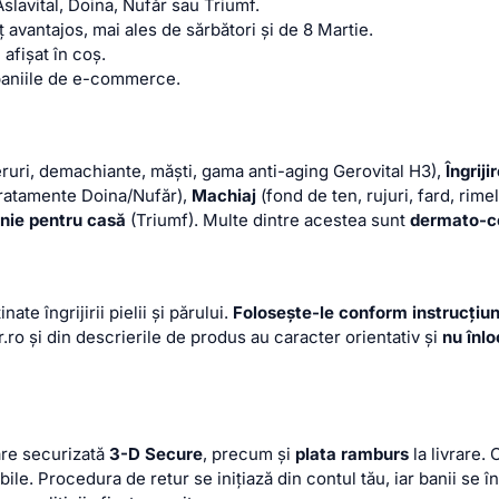
slavital, Doina, Nufăr sau Triumf.
avantajos, mai ales de sărbători și de 8 Martie.
fișat în coș.
mpaniile de e-commerce.
eruri, demachiante, măști, gama anti-aging Gerovital H3),
Îngriji
tratamente Doina/Nufăr),
Machiaj
(fond de ten, rujuri, fard, rime
nie pentru casă
(Triumf). Multe dintre acestea sunt
dermato-c
 îngrijirii pielii și părului.
Folosește-le conform instrucțiun
.ro și din descrierile de produs au caracter orientativ și
nu înl
are securizată
3-D Secure
, precum și
plata ramburs
la livrare. 
ibile. Procedura de retur se inițiază din contul tău, iar banii se 