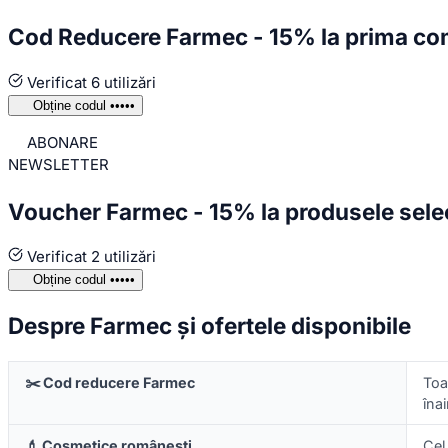
Cod Reducere Farmec - 15% la prima c
Verificat
6 utilizări
Obține codul
•••••
ABONARE
NEWSLETTER
Voucher Farmec - 15% la produsele sele
Verificat
2 utilizări
Obține codul
•••••
Despre Farmec și ofertele disponibile
✂️ Cod reducere Farmec
To
îna
💄 Cosmetice românești
Cel