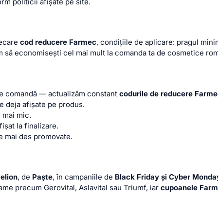
m politicii afișate pe site.
iecare
cod reducere Farmec
, condițiile de aplicare: pragul m
d cum să economisești cel mai mult la comanda ta de cosmetice ro
are comandă — actualizăm constant
codurile de reducere Farm
e deja afișate pe produs.
e mai mic.
ișat la finalizare.
le mai des promovate.
elion
, de
Paște
, în campaniile de
Black Friday și Cyber Monda
ame precum Gerovital, Aslavital sau Triumf, iar
cupoanele Far