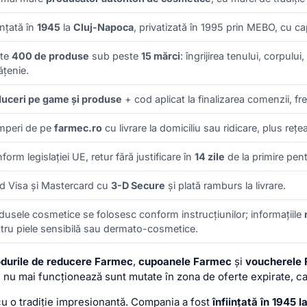
ințată în
1945
la
Cluj-Napoca
, privatizată în 1995 prin MEBO, cu ca
ste
400 de produse
sub peste
15 mărci
: îngrijirea tenului, corpulu
ățenie.
uceri pe game și produse
+ cod aplicat la finalizarea comenzii, fr
peri de pe
farmec.ro
cu livrare la domiciliu sau ridicare, plus reț
form legislației UE, retur fără justificare în
14 zile
de la primire pent
d Visa și Mastercard cu
3-D Secure
și plată ramburs la livrare.
dusele cosmetice se folosesc conform instrucțiunilor; informațiile
tru piele sensibilă sau dermato-cosmetice.
durile de reducere Farmec
,
cupoanele Farmec
și
voucherele
re nu mai funcționează sunt mutate în zona de oferte expirate, c
cu o tradiție impresionantă. Compania a fost
înființată în 1945 