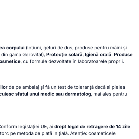
rea corpului
(loțiuni, geluri de duș, produse pentru mâini și
l din gama Gerovital),
Protecție solară
,
Igienă orală
,
Produse
osmetice
, cu formule dezvoltate în laboratoarele proprii.
ilor
de pe ambalaj și fă un test de toleranță dacă ai pielea
ocuiesc sfatul unui medic sau dermatolog
, mai ales pentru
Conform legislației UE, ai
drept legal de retragere de 14 zile
întorc pe metoda de plată inițială. Atenție: cosmeticele