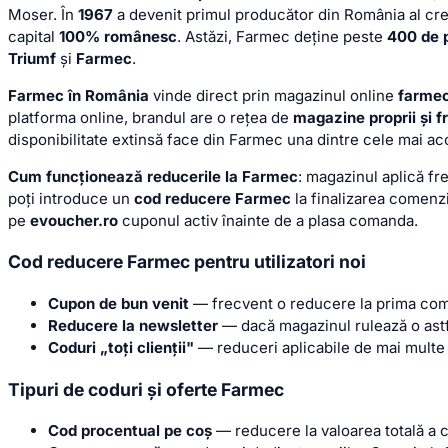
Moser. În
1967
a devenit primul producător din România al cre
capital
100% românesc
. Astăzi, Farmec deține peste
400 de 
Triumf
și
Farmec
.
Farmec în România
vinde direct prin magazinul online
farmec
platforma online, brandul are o rețea de
magazine proprii și f
disponibilitate extinsă face din Farmec una dintre cele mai ac
Cum funcționează reducerile la Farmec
: magazinul aplică f
poți introduce un
cod reducere Farmec
la finalizarea comenzi
pe
evoucher.ro
cuponul activ înainte de a plasa comanda.
Cod reducere Farmec pentru utilizatori noi
Cupon de bun venit
— frecvent o reducere la prima coma
Reducere la newsletter
— dacă magazinul rulează o astfe
Coduri „toți clienții"
— reduceri aplicabile de mai multe o
Tipuri de coduri și oferte Farmec
Cod procentual pe coș
— reducere la valoarea totală a c