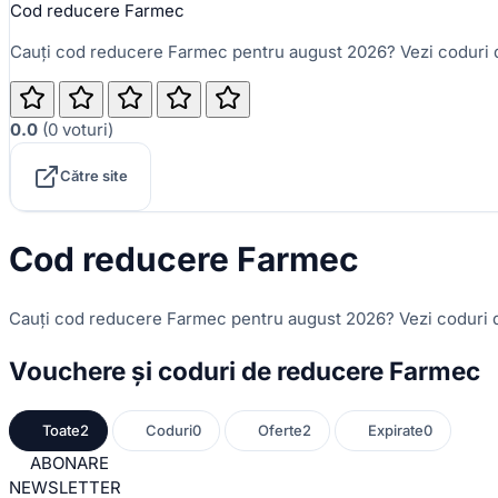
Cod reducere Farmec
Cauți cod reducere Farmec pentru august 2026? Vezi coduri d
0.0
(
0
voturi
)
Către site
Cod reducere Farmec
Cauți cod reducere Farmec pentru august 2026? Vezi coduri d
Vouchere și coduri de reducere Farmec
Toate
2
Coduri
0
Oferte
2
Expirate
0
ABONARE
NEWSLETTER