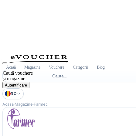
Acasă
Magazine
Vouchere
Categorii
Blog
Caută vouchere
și magazine
Autentificare
RO
Acasă
Magazine
Farmec