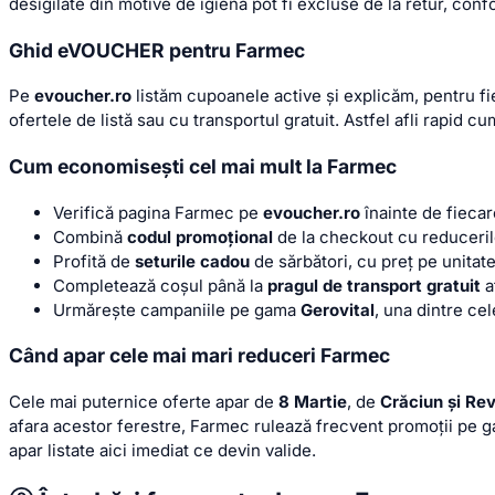
desigilate din motive de igienă pot fi excluse de la retur, confor
Ghid eVOUCHER pentru Farmec
Pe
evoucher.ro
listăm cupoanele active și explicăm, pentru f
ofertele de listă sau cu transportul gratuit. Astfel afli rapi
Cum economisești cel mai mult la Farmec
Verifică pagina Farmec pe
evoucher.ro
înainte de fiec
Combină
codul promoțional
de la checkout cu reduceril
Profită de
seturile cadou
de sărbători, cu preț pe unitat
Completează coșul până la
pragul de transport gratuit
af
Urmărește campaniile pe gama
Gerovital
, una dintre ce
Când apar cele mai mari reduceri Farmec
Cele mai puternice oferte apar de
8 Martie
, de
Crăciun și Rev
afara acestor ferestre, Farmec rulează frecvent promoții pe g
apar listate aici imediat ce devin valide.