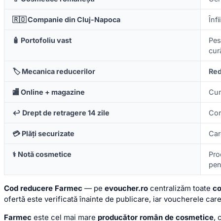
🇷🇴 Companie din Cluj-Napoca
Înfi
🧴 Portofoliu vast
Pe
cur
🏷️ Mecanica reducerilor
Red
🏬 Online + magazine
Cum
↩️ Drept de retragere 14 zile
Con
💳 Plăți securizate
Car
⚕️ Notă cosmetice
Pro
pen
Cod reducere Farmec
— pe
evoucher.ro
centralizăm toate
co
ofertă este verificată înainte de publicare, iar voucherele ca
Farmec
este cel mai mare
producător român de cosmetice
, 