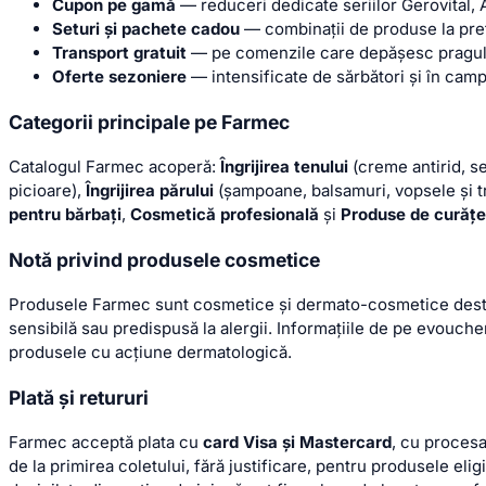
Cupon pe gamă
— reduceri dedicate seriilor Gerovital, A
Seturi și pachete cadou
— combinații de produse la preț 
Transport gratuit
— pe comenzile care depășesc pragul a
Oferte sezoniere
— intensificate de sărbători și în ca
Categorii principale pe Farmec
Catalogul Farmec acoperă:
Îngrijirea tenului
(creme antirid, s
picioare),
Îngrijirea părului
(șampoane, balsamuri, vopsele și 
pentru bărbați
,
Cosmetică profesională
și
Produse de curățe
Notă privind produsele cosmetice
Produsele Farmec sunt cosmetice și dermato-cosmetice destinate
sensibilă sau predispusă la alergii. Informațiile de pe evoucher
produsele cu acțiune dermatologică.
Plată și retururi
Farmec acceptă plata cu
card Visa și Mastercard
, cu proces
de la primirea coletului, fără justificare, pentru produsele elig