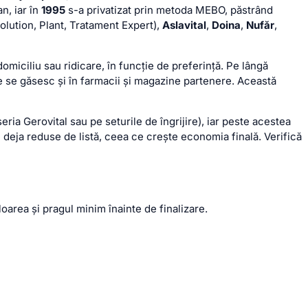
n, iar în
1995
s-a privatizat prin metoda MEBO, păstrând
olution, Plant, Tratament Expert),
Aslavital
,
Doina
,
Nufăr
,
 domiciliu sau ridicare, în funcție de preferință. Pe lângă
ele se găsesc și în farmacii și magazine partenere. Această
ria Gerovital sau pe seturile de îngrijire), iar peste acestea
 deja reduse de listă, ceea ce crește economia finală. Verifică
aloarea și pragul minim înainte de finalizare.