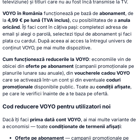
televiziune) și titluri care nu au fost încă transmise la TV.
VOYO în România
funcționează pe bază de
abonament
, de
la
4,99 € pe lună (TVA inclus)
, cu posibilitatea de a
anula
oricând
. Îți faci cont în câțiva pași: completezi adresa de
email și alegi o parolă, selectezi tipul de abonament și faci
plata cu cardul. După aceea ai acces la întregul univers de
conținut VOYO, pe mai multe dispozitive.
Cum funcționează reducerile la VOYO
: economiile vin de
obicei din
oferte pe abonament
(campanii promoționale pe
planurile lunare sau anuale), din
voucherele cadou VOYO
care se activează într-un cont și din eventuale
coduri
promoționale
disponibile public. Toate au
condiții afișate
,
pe care le verifici înainte de a te baza pe ofertă.
Cod reducere VOYO pentru utilizatori noi
Dacă îți faci
prima dată cont VOYO
, ai mai multe variante de
a economisi — toate
condiționate de termenii afișați
:
Oferte pe abonament
— campanii promoționale pe