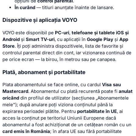
opțiuni de
control parental
.
În curând
— titluri anunțate înainte de lansare.
Dispozitive și aplicația VOYO
VOYO este disponibil pe
PC-uri
,
telefoane și tablete iOS și
Android
și
Smart TV-uri
, cu aplicații în
Google Play
și
App
Store
. Îți poți administra dispozitivele, lista de favorite și
controlul parental direct din cont, iar vizionarea continuă de
pe orice ecran — la birou, în metrou sau pe canapea.
Plată, abonament și portabilitate
Plata abonamentului se face online, cu cardul
Visa sau
Mastercard
. Abonamentul cu plată recurentă poate fi
anulat
oricând
din profilul de utilizator (secțiunea „Abonamentele
mele"); după anulare poți viziona conținutul până la
expirarea perioadei plătite. Pentru
portabilitate în UE
, ai
acces la conținut pe teritoriul Uniunii Europene dacă
abonamentul a fost achiziționat de un cetățean român cu un
card emis în România
; în afara UE sau fără portabilitate