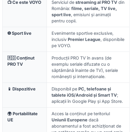
📺 Ce este VOYO
Serviciul de
streaming al PRO TV
din
România:
filme, seriale, TV live,
sport live
, emisiuni și animații
pentru copii.
⚽ Sport live
Evenimente sportive exclusive,
inclusiv
Premier League
, disponibile
pe VOYO.
🇷🇴 Conținut
Producții PRO TV în avans (de
PRO TV
exemplu seriale difuzate cu o
săptămână înainte de TV), seriale
românești și internaționale.
📱 Dispozitive
Disponibil pe
PC, telefoane și
tablete iOS/Android și Smart TV
;
aplicații în Google Play și App Store.
🌍 Portabilitate
Acces la conținut pe teritoriul
UE
Uniunii Europene
dacă
abonamentul a fost achiziționat de