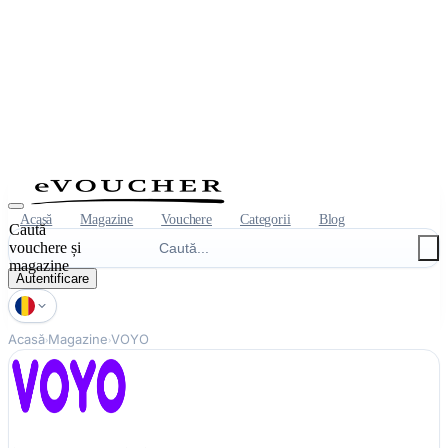
Acasă
Magazine
Vouchere
Categorii
Blog
Caută
vouchere și
magazine
Autentificare
Acasă
Magazine
VOYO