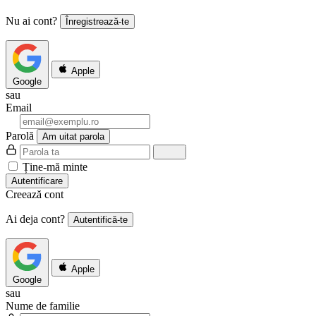
Nu ai cont?
Înregistrează-te
Apple
Google
sau
Email
Parolă
Am uitat parola
Ține-mă minte
Autentificare
Creează cont
Ai deja cont?
Autentifică-te
Apple
Google
sau
Nume de familie