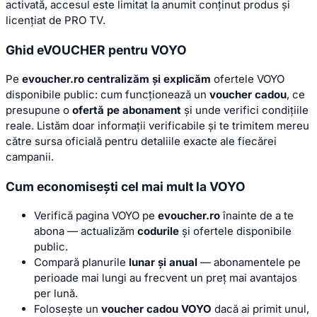
activată, accesul este limitat la anumit conținut produs și
licențiat de PRO TV.
Ghid eVOUCHER pentru VOYO
Pe
evoucher.ro
centralizăm și explicăm
ofertele VOYO
disponibile public: cum funcționează un
voucher cadou
, ce
presupune o
ofertă pe abonament
și unde verifici condițiile
reale. Listăm doar informații verificabile și te trimitem mereu
către sursa oficială pentru detaliile exacte ale fiecărei
campanii.
Cum economisești cel mai mult la VOYO
Verifică pagina VOYO pe
evoucher.ro
înainte de a te
abona — actualizăm
codurile
și ofertele disponibile
public.
Compară planurile
lunar și anual
— abonamentele pe
perioade mai lungi au frecvent un preț mai avantajos
per lună.
Folosește un
voucher cadou VOYO
dacă ai primit unul,