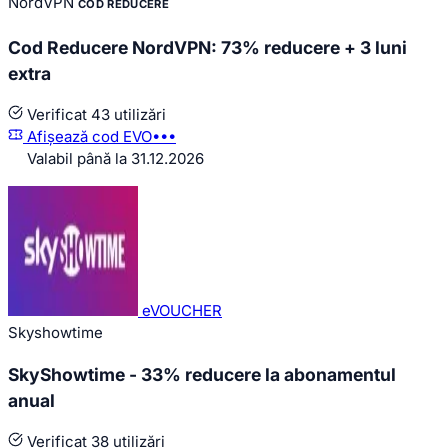
NordVPN
COD REDUCERE
Cod Reducere NordVPN: 73% reducere + 3 luni
extra
Verificat
43 utilizări
Afișează cod
EVO•••
Valabil până la 31.12.2026
eVOUCHER
Skyshowtime
SkyShowtime - 33% reducere la abonamentul
anual
Verificat
38 utilizări