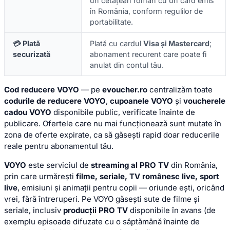
un cetățean român cu un card emis
în România, conform regulilor de
portabilitate.
💳 Plată
Plată cu cardul
Visa și Mastercard
;
securizată
abonament recurent care poate fi
anulat din contul tău.
Cod reducere VOYO
— pe
evoucher.ro
centralizăm toate
codurile de reducere VOYO
,
cupoanele VOYO
și
voucherele
cadou VOYO
disponibile public, verificate înainte de
publicare. Ofertele care nu mai funcționează sunt mutate în
zona de oferte expirate, ca să găsești rapid doar reducerile
reale pentru abonamentul tău.
VOYO
este serviciul de
streaming al PRO TV
din România,
prin care urmărești
filme, seriale, TV românesc live, sport
live
, emisiuni și animații pentru copii — oriunde ești, oricând
vrei, fără întreruperi. Pe VOYO găsești sute de filme și
seriale, inclusiv
producții PRO TV
disponibile în avans (de
exemplu episoade difuzate cu o săptămână înainte de