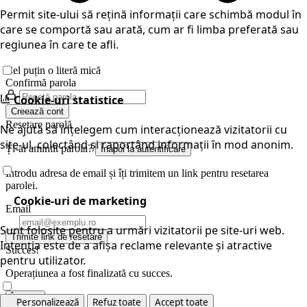
Permit site-ului să rețină informații care schimbă modul în
care se comportă sau arată, cum ar fi limba preferată sau
regiunea în care te afli.
Cel puțin o literă mică
Confirmă parola
Cookie-uri statistice
Creează cont
Resetare parolă
Ne ajută să înțelegem cum interacționează vizitatorii cu
site-ul, colectând și raportând informații în mod anonim.
Ți-ai amintit parola?
Înapoi la autentificare
Introdu adresa de email și îți trimitem un link pentru resetarea
parolei.
Cookie-uri de marketing
Email
Sunt folosite pentru a urmări vizitatorii pe site-uri web.
Trimite link de resetare
Intenția este de a afișa reclame relevante și atractive
Succes!
pentru utilizator.
Operațiunea a fost finalizată cu succes.
Închide
Personalizează
Refuz toate
Accept toate