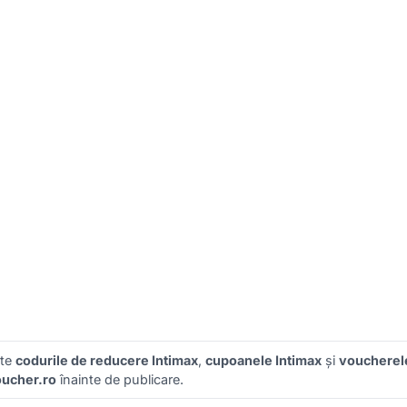
ate
codurile de reducere Intimax
,
cupoanele Intimax
și
voucherele
ucher.ro
înainte de publicare.