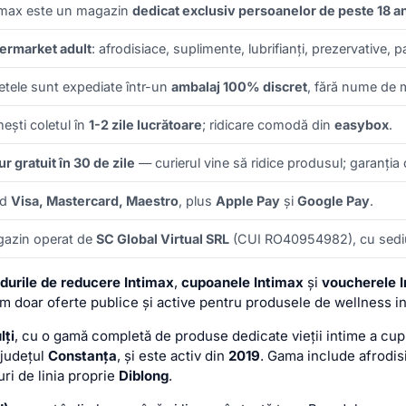
imax este un magazin
dedicat exclusiv persoanelor de peste 18 an
ermarket adult
: afrodisiace, suplimente, lubrifianți, prezervative, 
etele sunt expediate într-un
ambalaj 100% discret
, fără nume de 
mești coletul în
1-2 zile lucrătoare
; ridicare comodă din
easybox
.
ur gratuit în 30 de zile
— curierul vine să ridice produsul; garanția c
rd
Visa, Mastercard, Maestro
, plus
Apple Pay
și
Google Pay
.
azin operat de
SC Global Virtual SRL
(CUI RO40954982), cu sediu
durile de reducere Intimax
,
cupoanele Intimax
și
voucherele 
m doar oferte publice și active pentru produsele de wellness in
lți
, cu o gamă completă de produse dedicate vieții intime a cup
 județul
Constanța
, și este activ din
2019
. Gama include afrodisi
uri de linia proprie
Diblong
.