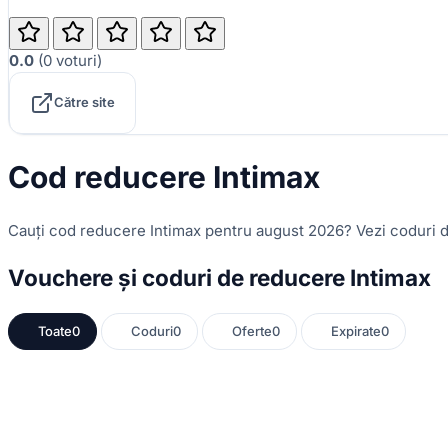
0.0
(
0
voturi
)
Către site
Cod reducere Intimax
Cauți cod reducere Intimax pentru august 2026? Vezi coduri d
Vouchere și coduri de reducere Intimax
Toate
0
Coduri
0
Oferte
0
Expirate
0