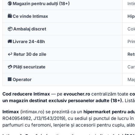
🔞 Magazin pentru adulți (18+)
Int
🛍️ Ce vinde Intimax
Hip
📦 Ambalaj discret
Col
🚚 Livrare 24-48h
Pri
↩️ Retur 30 de zile
Ret
💳 Plăți securizate
Ca
🏢 Operator
Mag
Cod reducere Intimax
— pe
evoucher.ro
centralizăm toate
co
un magazin destinat exclusiv persoanelor adulte (18+).
Listă
Intimax
(intimax.ro) se prezintă ca un
hipermarket pentru adu
RO40954982, J13/1543/2019), cu sediul și punctul de lucru în
parfumuri cu feromoni, lenjerie și accesorii pentru cuplu, alăt