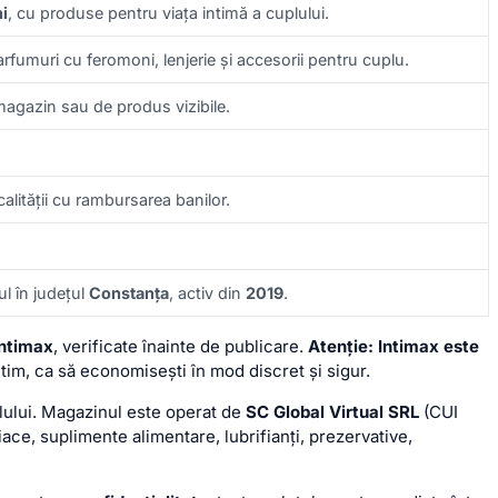
i
, cu produse pentru viața intimă a cuplului.
parfumuri cu feromoni, lenjerie și accesorii pentru cuplu.
magazin sau de produs vizibile.
alității cu rambursarea banilor.
l în județul
Constanța
, activ din
2019
.
Intimax
, verificate înainte de publicare.
Atenție: Intimax este
tim, ca să economisești în mod discret și sigur.
lului. Magazinul este operat de
SC Global Virtual SRL
(CUI
ace, suplimente alimentare, lubrifianți, prezervative,