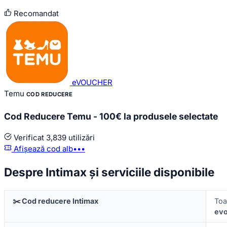
Recomandat
eVOUCHER
Temu
COD REDUCERE
Cod Reducere Temu - 100€ la produsele selectate
Verificat
3,839 utilizări
Afișează cod
alb•••
Despre Intimax și serviciile disponibile
✂️ Cod reducere Intimax
To
evo