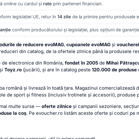
tă online cu cardul și
rate
prin parteneri financiari.
form legislației UE, retur în
14 zile
de la primire pentru produsele eli
anție
conform producătorului și legislației, plus opțiuni de garanți
odurile de reducere evoMAG
,
cupoanele evoMAG
și
vouchere
educeri din catalog, de la ofertele zilnice până la produsele res
e de electronice din România,
fondat în 2005
de
Mihai Pătrașc
 și
Toyz.ro
(jucării), și are în catalog peste
120.000 de produse
mba română și livrează în toată țara. Magazinul comercializează 
le de sport și fitness (inclusiv trotinete și accesorii), produse 
n mai multe surse —
oferte zilnice
și campanii sezoniere, secți
oduse la coș
. Pe evoucher.ro listăm aceste oferte și coduri pe 
țuri despre campanii, util la prima comandă.