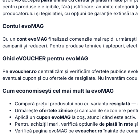
pentru produsele eligibile, fără justificare; anumite categorii
producătorului și legislației, cu opțiuni de garanție extinsă la
Contul evoMAG
Cu un
cont evoMAG
finalizezi comenzile mai rapid, urmărești 
campanii și reduceri. Pentru produse tehnice (laptopuri, electr
Ghid eVOUCHER pentru evoMAG
Pe
evoucher.ro
centralizăm și verificăm ofertele publice evoM
eventual cupon și cu ofertele de resigilate. Nu inventăm codu
Cum economisești cel mai mult la evoMAG
Compară prețul produsului nou cu varianta
resigilată
— d
Urmărește
ofertele zilnice
și campaniile sezoniere pent
Aplică un
cupon evoMAG
la coș, atunci când este activ.
Pentru achiziții mari, verifică opțiunile de
plată în rate
și
Verifică pagina evoMAG pe
evoucher.ro
înainte de coma