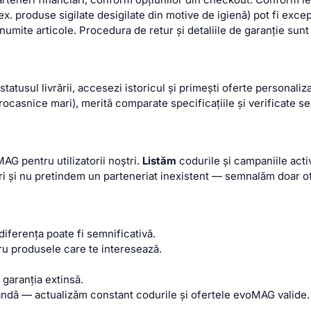
 (ex. produse sigilate desigilate din motive de igienă) pot fi ex
 anumite articole. Procedura de retur și detaliile de garanție sun
statusul livrării, accesezi istoricul și primești oferte persona
ocasnice mari), merită comparate specificațiile și verificate se
AG pentru utilizatorii noștri.
Listăm
codurile și campaniile acti
ri și nu pretindem un parteneriat inexistent — semnalăm doar of
iferența poate fi semnificativă.
ru produsele care te interesează.
 garanția extinsă.
ndă — actualizăm constant codurile și ofertele evoMAG valide.