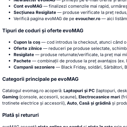
Cont evoMAG
— finalizezi comenzile mai rapid, urmăreșt
Secțiunea Resigilate
— produse verificate la preț redus
Verifică pagina evoMAG de pe
evoucher.ro
— aici listă
Tipuri de coduri și oferte evoMAG
Cupon la coș
— cod introdus la checkout, atunci când o
Oferte zilnice
— reduceri pe produse selectate, schimba
Resigilate
— produse returnate/verificate, la preț mai mi
Pachete
— combinații de produse la preț avantajos (ex. l
Campanii sezoniere
— Black Friday, soldări, Sărbători, 
Categorii principale pe evoMAG
Catalogul evomag.ro acoperă:
Laptopuri și PC
(laptopuri, des
Gaming
(console, accesorii, scaune),
Electrocasnice mari
(fr
trotinete electrice și accesorii),
Auto
,
Casă și grădină
și prod
Plată și retururi
evoMAG acceptă
plata online cu cardul
și
plata în rate
prin pa