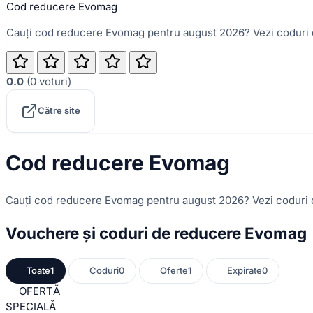
Cod reducere Evomag
Cauți cod reducere Evomag pentru august 2026? Vezi coduri d
0.0
(
0
voturi
)
Către site
Cod reducere Evomag
Cauți cod reducere Evomag pentru august 2026? Vezi coduri d
Vouchere și coduri de reducere Evomag
Toate
1
Coduri
0
Oferte
1
Expirate
0
OFERTĂ
SPECIALĂ