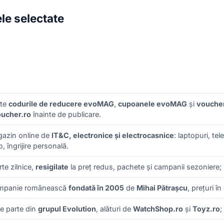
e selectate
ate
codurile de reducere evoMAG
,
cupoanele evoMAG
și
vouche
ucher.ro
înainte de publicare.
azin online de
IT&C, electronice și electrocasnice
: laptopuri, te
, îngrijire personală.
rte zilnice,
resigilate
la preț redus, pachete și campanii sezoniere;
mpanie românească
fondată în 2005
de
Mihai Pătrașcu
, prețuri în
e parte din
grupul Evolution
, alături de
WatchShop.ro
și
Toyz.ro
;