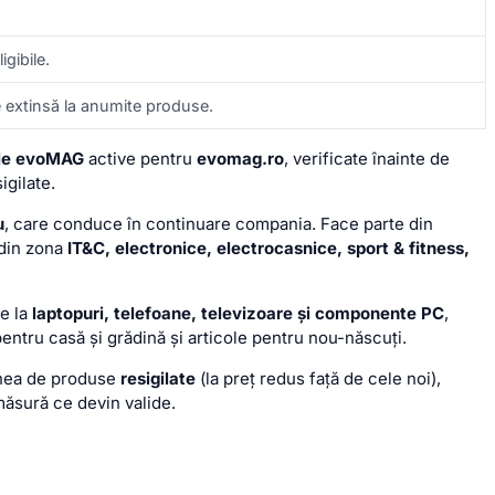
gibile.
e extinsă la anumite produse.
le evoMAG
active pentru
evomag.ro
, verificate înainte de
igilate.
u
, care conduce în continuare compania. Face parte din
din zona
IT&C, electronice, electrocasnice, sport & fitness,
de la
laptopuri, telefoane, televizoare și componente PC
,
pentru casă și grădină și articole pentru nou-născuți.
unea de produse
resigilate
(la preț redus față de cele noi),
măsură ce devin valide.