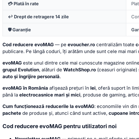
💳 Plată în rate
Pla
↩️ Drept de retragere 14 zile
Con
🛡️ Garanție
Gar
Cod reducere evoMAG
— pe
evoucher.ro
centralizăm toate
c
publicare. Pe lângă coduri, îți arătăm unde sunt cele mai mari r
evoMAG
este unul dintre cele mai cunoscute magazine onlin
grupul Evolution
, alături de
WatchShop.ro
(ceasuri originale)
auto și îngrijire personală
.
evoMAG în România
afișează prețuri în
lei
, oferă suport în li
până la
electrocasnice mari și mici
, produse de gaming, artico
Cum funcționează reducerile la evoMAG
: economiile vin di
pachete
de produse și, atunci când sunt active,
cupoane intr
Cod reducere evoMAG pentru utilizatori noi
Newsletter evoMAG
— primești pe e-mail oferte și anun