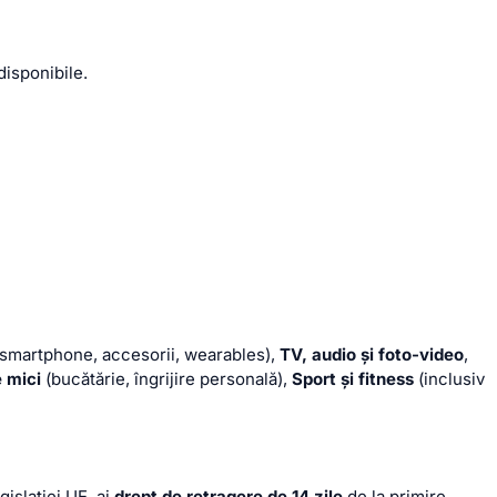
disponibile.
smartphone, accesorii, wearables),
TV, audio și foto-video
,
 mici
(bucătărie, îngrijire personală),
Sport și fitness
(inclusiv
islației UE, ai
drept de retragere de 14 zile
de la primire