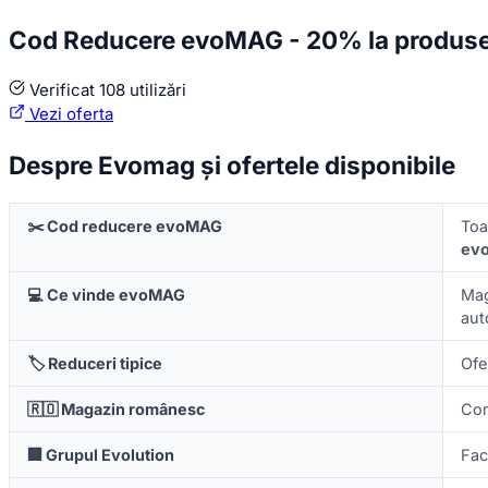
Cod Reducere evoMAG - 20% la produsel
Verificat
108 utilizări
Vezi oferta
Despre Evomag și ofertele disponibile
✂️ Cod reducere evoMAG
To
evo
💻 Ce vinde evoMAG
Mag
auto
🏷️ Reduceri tipice
Ofe
🇷🇴 Magazin românesc
Co
🏢 Grupul Evolution
Fac