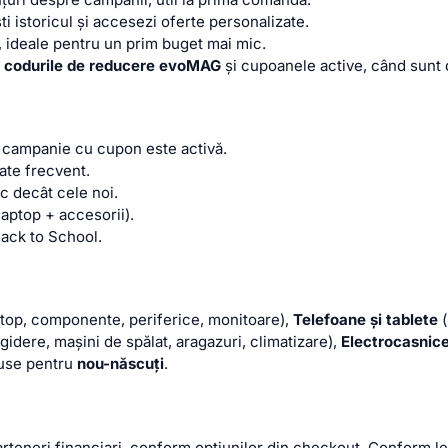
i istoricul și accesezi oferte personalizate.
, ideale pentru un prim buget mai mic.
m
codurile de reducere evoMAG
și cupoanele active, când sunt 
 campanie cu cupon este activă.
te frecvent.
c decât cele noi.
aptop + accesorii).
Back to School.
ktop, componente, periferice, monitoare),
Telefoane și tablete
(
igidere, mașini de spălat, aragazuri, climatizare),
Electrocasnice
use pentru
nou-născuți
.
rteneri financiari, conform opțiunilor din checkout. Conform leg