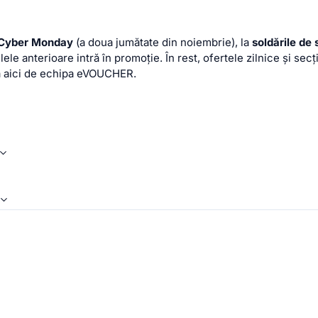
i Cyber Monday
(a doua jumătate din noiembrie), la
soldările de
le anterioare intră în promoție. În rest, ofertele zilnice și se
tă aici de echipa eVOUCHER.